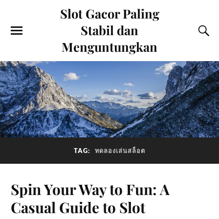
Slot Gacor Paling
Stabil dan
Menguntungkan
TAG:
ทดลองเล่นสล็อต
Spin Your Way to Fun: A
Casual Guide to Slot