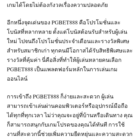
เกมได้โดยไม่ต้องกังวลเรื่องความปลอดภัย
อีกหนึ่งจุดเด่นของ PGBET888 คือโปรโมชั่นและ
โบนัสที่หลากหลาย ตั้งแต่โบนัสต้อนรับสำหรับผู้เล่น
ใหม่ ไปจนถึงโปรโมชั่นประจำเดือนและรางวัลพิเศษ
สำหรับสมาชิกเก่า ทุกคนมีโอกาสได้รับสิทธิพิเศษและ
รางวัลที่คุ้มค่า นี่คือสิ่งที่ทำให้ผู้เล่นหลายคนเลือก
PGBET888 เป็นแพลตฟอร์มหลักในการเล่นเกม
ออนไลน์
การเข้าถึง PGBET888 ก็ง่ายและสะดวก ผู้เล่น
สามารถเข้าเล่นผ่านคอมพิวเตอร์หรืออุปกรณ์มือถือ
ได้ทุกที่ทุกเวลา ไม่ว่าคุณจะอยู่ที่บ้านหรือเดินทาง คุณ
ก็สามารถสนุกกับเกมโปรดของคุณได้ทันที การใช้
งานที่สะดวกนี้ช่วยเพิ่มความยืดหยุ่นและความสะดวก