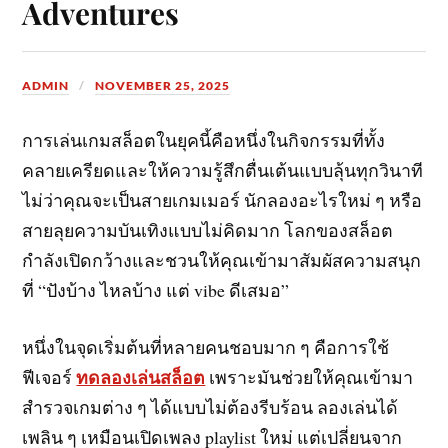
Adventures
ADMIN
NOVEMBER 25, 2025
การเล่นเกมสล็อตในยุคนี้คือหนึ่งในกิจกรรมที่ทั้ง
คลายเครียดและให้ความรู้สึกตื่นเต้นแบบลุ้นทุกวินาที
ไม่ว่าคุณจะเป็นสายเกมเมอร์ นักลองอะไรใหม่ ๆ หรือ
สายลุยความบันเทิงแบบไม่คิดมาก โลกของสล็อต
กำลังเปิดกว้างและชวนให้คุณเข้ามาสัมผัสความสนุก
ที่ “ปังบ้าง ไหลบ้าง แต่ vibe ดีเสมอ”
หนึ่งในจุดเริ่มต้นที่หลายคนชอบมาก ๆ คือการใช้
ทดลองเล่นสล็อต
ฟีเจอร์
เพราะมันช่วยให้คุณเข้ามา
สำรวจเกมต่าง ๆ ได้แบบไม่ต้องรีบร้อน ลองเล่นได้
เพลิน ๆ เหมือนเปิดเพลง playlist ใหม่ แต่เปลี่ยนจาก