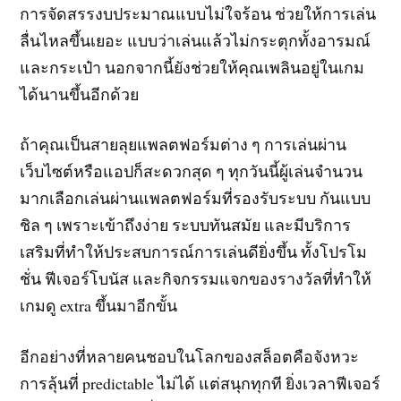
การจัดสรรงบประมาณแบบไม่ใจร้อน ช่วยให้การเล่น
ลื่นไหลขึ้นเยอะ แบบว่าเล่นแล้วไม่กระตุกทั้งอารมณ์
และกระเป๋า นอกจากนี้ยังช่วยให้คุณเพลินอยู่ในเกม
ได้นานขึ้นอีกด้วย
ถ้าคุณเป็นสายลุยแพลตฟอร์มต่าง ๆ การเล่นผ่าน
เว็บไซต์หรือแอปก็สะดวกสุด ๆ ทุกวันนี้ผู้เล่นจำนวน
มากเลือกเล่นผ่านแพลตฟอร์มที่รองรับระบบ กันแบบ
ชิล ๆ เพราะเข้าถึงง่าย ระบบทันสมัย และมีบริการ
เสริมที่ทำให้ประสบการณ์การเล่นดียิ่งขึ้น ทั้งโปรโม
ชั่น ฟีเจอร์โบนัส และกิจกรรมแจกของรางวัลที่ทำให้
เกมดู extra ขึ้นมาอีกขั้น
อีกอย่างที่หลายคนชอบในโลกของสล็อตคือจังหวะ
การลุ้นที่ predictable ไม่ได้ แต่สนุกทุกที ยิ่งเวลาฟีเจอร์