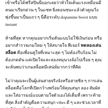
เข้าหรือได้ฟรีสปินนี่บอกเลยว่าหัวใจเต้นแรงเหมือนมี
คนมาเรียกด่วน ๆ ในแชท ยิ่งตอนชนะแล้วตัวคูณวิ่ง
พุ่งขึ้นมาเป็นแถว ๆ นี่คือระดับ dopamine boost แบบ
instant
ท้ายที่สุด หากคุณอยากเริ่มต้นแบบไม่ใช้เงินก่อน หรือ
ทดลองเล่น
อยากสำรวจเกมใหม่ ๆ ให้สบายใจ ฟีเจอร์
สล็อต
คือเพื่อนคู่ใจที่เหมาะสุด ๆ ไม่ต้องรีบร้อน ไม่
ต้องกดดัน แค่เปิดใจและลองหมุนวงล้อไปเรื่อย ๆ คุณ
จะค้นพบว่าเกมสล็อตมีเสน่ห์มากกว่าที่คิด
ไม่ว่าคุณจะเป็นผู้เล่นสายจริงจังหรือสายชิล ๆ การเล่น
สล็อตคือโลกที่เปิดกว้างพร้อมให้คุณสนุก ลอง สัมผัส
และใส่อารมณ์แบบตามใจตัวเองได้เต็มที่ เพราะท้าย
ที่สุด สิ่งสำคัญคือความสนุก vibes ดี ๆ และช่วงเวลาที่