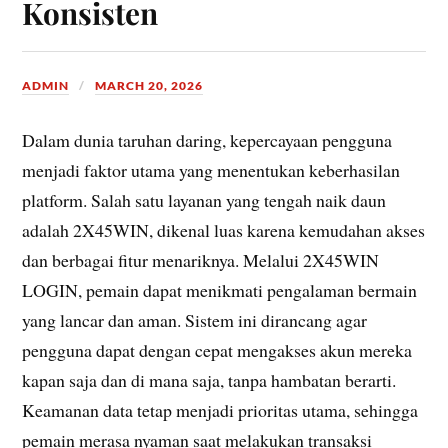
Konsisten
ADMIN
MARCH 20, 2026
Dalam dunia taruhan daring, kepercayaan pengguna
menjadi faktor utama yang menentukan keberhasilan
platform. Salah satu layanan yang tengah naik daun
adalah 2X45WIN, dikenal luas karena kemudahan akses
dan berbagai fitur menariknya. Melalui 2X45WIN
LOGIN, pemain dapat menikmati pengalaman bermain
yang lancar dan aman. Sistem ini dirancang agar
pengguna dapat dengan cepat mengakses akun mereka
kapan saja dan di mana saja, tanpa hambatan berarti.
Keamanan data tetap menjadi prioritas utama, sehingga
pemain merasa nyaman saat melakukan transaksi