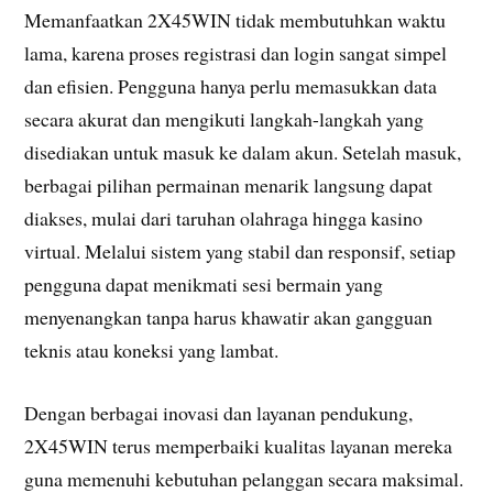
Memanfaatkan 2X45WIN tidak membutuhkan waktu
lama, karena proses registrasi dan login sangat simpel
dan efisien. Pengguna hanya perlu memasukkan data
secara akurat dan mengikuti langkah-langkah yang
disediakan untuk masuk ke dalam akun. Setelah masuk,
berbagai pilihan permainan menarik langsung dapat
diakses, mulai dari taruhan olahraga hingga kasino
virtual. Melalui sistem yang stabil dan responsif, setiap
pengguna dapat menikmati sesi bermain yang
menyenangkan tanpa harus khawatir akan gangguan
teknis atau koneksi yang lambat.
Dengan berbagai inovasi dan layanan pendukung,
2X45WIN terus memperbaiki kualitas layanan mereka
guna memenuhi kebutuhan pelanggan secara maksimal.