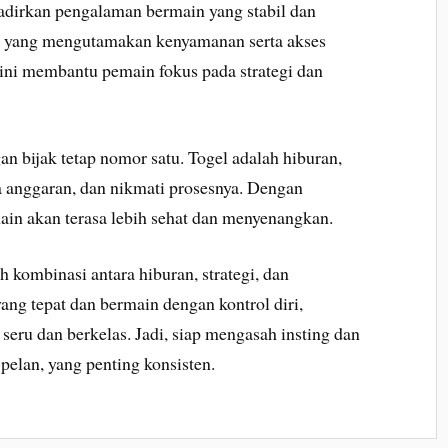
hadirkan pengalaman bermain yang stabil dan
 yang mengutamakan kenyamanan serta akses
i ini membantu pemain fokus pada strategi dan
an bijak tetap nomor satu. Togel adalah hiburan,
la anggaran, dan nikmati prosesnya. Dengan
ain akan terasa lebih sehat dan menyenangkan.
ah kombinasi antara hiburan, strategi, dan
ang tepat dan bermain dengan kontrol diri,
seru dan berkelas. Jadi, siap mengasah insting dan
elan, yang penting konsisten.