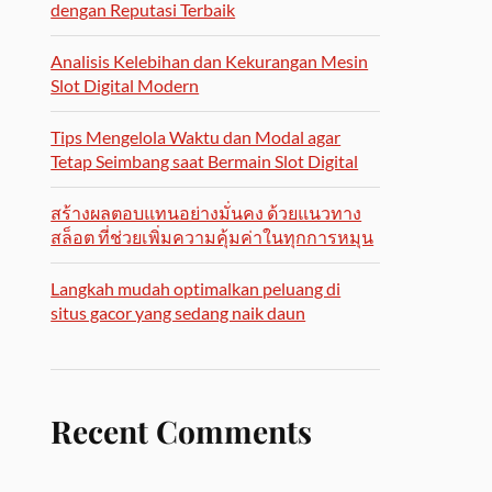
dengan Reputasi Terbaik
Analisis Kelebihan dan Kekurangan Mesin
Slot Digital Modern
Tips Mengelola Waktu dan Modal agar
Tetap Seimbang saat Bermain Slot Digital
สร้างผลตอบแทนอย่างมั่นคง ด้วยแนวทาง
สล็อต ที่ช่วยเพิ่มความคุ้มค่าในทุกการหมุน
Langkah mudah optimalkan peluang di
situs gacor yang sedang naik daun
Recent Comments