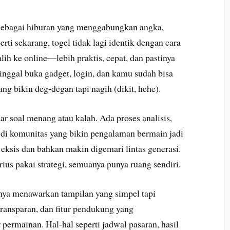
 sebagai hiburan yang menggabungkan angka,
eperti sekarang, togel tidak lagi identik dengan cara
ih ke online—lebih praktis, cepat, dan pastinya
inggal buka gadget, login, dan kamu sudah bisa
ng bikin deg-degan tapi nagih (dikit, hehe).
ar soal menang atau kalah. Ada proses analisis,
 di komunitas yang bikin pengalaman bermain jadi
p eksis dan bahkan makin digemari lintas generasi.
ius pakai strategi, semuanya punya ruang sendiri.
anya menawarkan tampilan yang simpel tapi
 transparan, dan fitur pendukung yang
rmainan. Hal-hal seperti jadwal pasaran, hasil