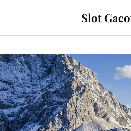
Slot Gaco