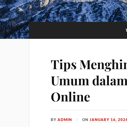
Tips Menghi
Umum dalam 
Online
BY
ADMIN
ON
JANUARY 16, 202