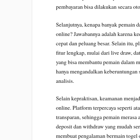
pembayaran bisa dilakukan secara oto
Selanjutnya, kenapa banyak pemain da
online? Jawabannya adalah karena k
cepat dan peluang besar. Selain itu, p
fitur lengkap, mulai dari live draw, 
yang bisa membantu pemain dalam me
hanya mengandalkan keberuntungan se
analisis.
Selain kepraktisan, keamanan menjad
online. Platform terpercaya seperti 
transparan, sehingga pemain merasa 
deposit dan withdraw yang mudah ser
membuat pengalaman bermain togel o