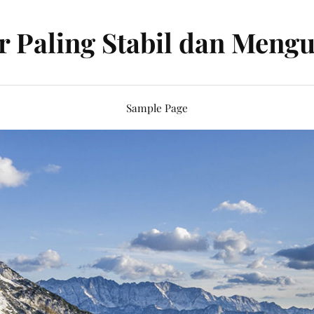
r Paling Stabil dan Men
Sample Page