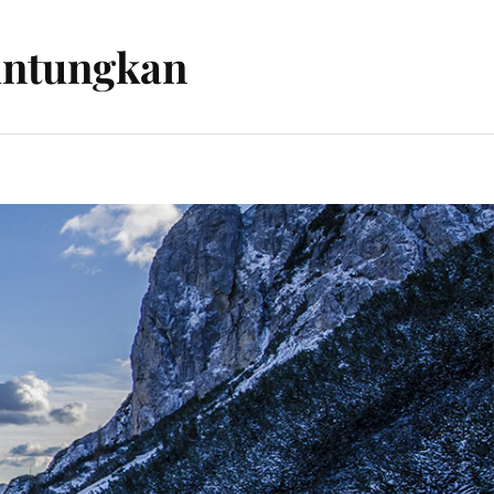
guntungkan