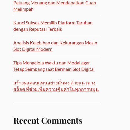
Peluang Menang dan Mendapatkan Cuan
Melimpah
Kunci Sukses Memilih Platform Taruhan
dengan Reputasi Terbaik
Analisis Kelebihan dan Kekurangan Mesin
Slot Digital Modern
Tips Mengelola Waktu dan Modal agar
Tetap Seimbang saat Bermain Slot Digital
สร้างผลตอบแทนอย่างมั่นคง ด้วยแนวทาง
สล็อต ที่ช่วยเพิ่มความคุ้มค่าในทุกการหมุน
Recent Comments