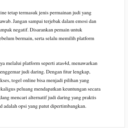
ine tetap termasuk jenis permainan judi yang
jawab. Jangan sampai terjebak dalam emosi dan
ampak negatif. Disarankan pemain untuk
belum bermain, serta selalu memilih platform
ya melalui platform seperti atas4d, menawarkan
penggemar judi daring. Dengan fitur lengkap,
es, togel online bisa menjadi pilihan yang
kaligus peluang mendapatkan keuntungan secara
ang mencari alternatif judi daring yang praktis
s4d adalah opsi yang patut dipertimbangkan.