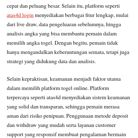
cepat dan peluang besar. Selain itu, platform seperti
atas4d login
menyediakan berbagai fitur lengkap, mulai
dari live draw, data pengeluaran sebelumnya, hingga
analisis angka yang bisa membantu pemain dalam
memilih angka togel. Dengan begitu, pemain tidak
hanya mengandalkan keberuntungan semata, tetapi juga
strategi yang didukung data dan analisis.
Selain kepraktisan, keamanan menjadi faktor utama
dalam memilih platform togel online. Platform
terpercaya seperti atas4d menyediakan sistem keamanan
yang solid dan transparan, sehingga pemain merasa
aman dari risiko penipuan. Penggunaan metode deposit
dan withdraw yang mudah serta layanan customer
support yang responsif membuat pengalaman bermain