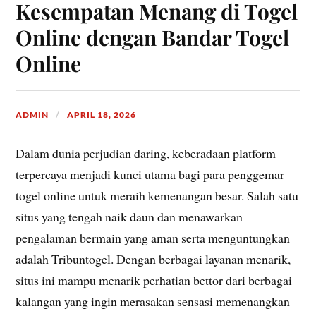
Kesempatan Menang di Togel
Online dengan Bandar Togel
Online
ADMIN
APRIL 18, 2026
Dalam dunia perjudian daring, keberadaan platform
terpercaya menjadi kunci utama bagi para penggemar
togel online untuk meraih kemenangan besar. Salah satu
situs yang tengah naik daun dan menawarkan
pengalaman bermain yang aman serta menguntungkan
adalah Tribuntogel. Dengan berbagai layanan menarik,
situs ini mampu menarik perhatian bettor dari berbagai
kalangan yang ingin merasakan sensasi memenangkan