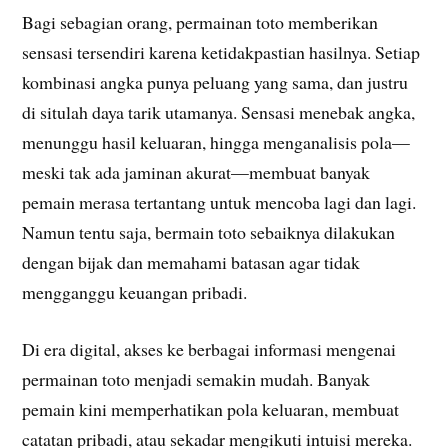
Bagi sebagian orang, permainan toto memberikan
sensasi tersendiri karena ketidakpastian hasilnya. Setiap
kombinasi angka punya peluang yang sama, dan justru
di situlah daya tarik utamanya. Sensasi menebak angka,
menunggu hasil keluaran, hingga menganalisis pola—
meski tak ada jaminan akurat—membuat banyak
pemain merasa tertantang untuk mencoba lagi dan lagi.
Namun tentu saja, bermain toto sebaiknya dilakukan
dengan bijak dan memahami batasan agar tidak
mengganggu keuangan pribadi.
Di era digital, akses ke berbagai informasi mengenai
permainan toto menjadi semakin mudah. Banyak
pemain kini memperhatikan pola keluaran, membuat
catatan pribadi, atau sekadar mengikuti intuisi mereka.