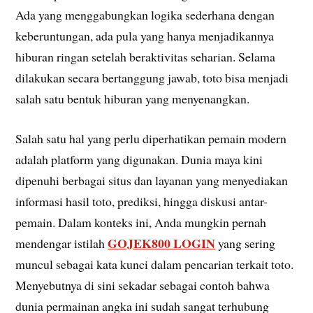
Ada yang menggabungkan logika sederhana dengan
keberuntungan, ada pula yang hanya menjadikannya
hiburan ringan setelah beraktivitas seharian. Selama
dilakukan secara bertanggung jawab, toto bisa menjadi
salah satu bentuk hiburan yang menyenangkan.
Salah satu hal yang perlu diperhatikan pemain modern
adalah platform yang digunakan. Dunia maya kini
dipenuhi berbagai situs dan layanan yang menyediakan
informasi hasil toto, prediksi, hingga diskusi antar-
pemain. Dalam konteks ini, Anda mungkin pernah
GOJEK800 LOGIN
mendengar istilah
yang sering
muncul sebagai kata kunci dalam pencarian terkait toto.
Menyebutnya di sini sekadar sebagai contoh bahwa
dunia permainan angka ini sudah sangat terhubung