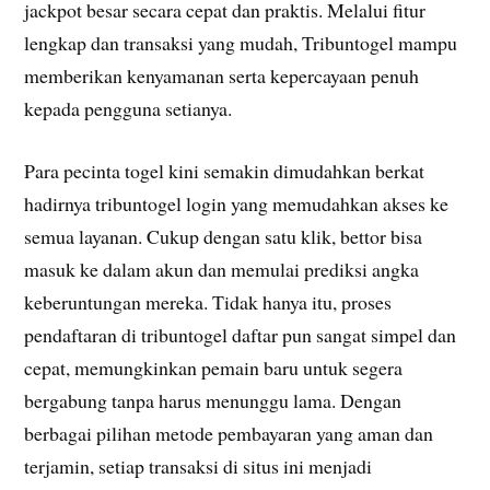
jackpot besar secara cepat dan praktis. Melalui fitur
lengkap dan transaksi yang mudah, Tribuntogel mampu
memberikan kenyamanan serta kepercayaan penuh
kepada pengguna setianya.
Para pecinta togel kini semakin dimudahkan berkat
hadirnya tribuntogel login yang memudahkan akses ke
semua layanan. Cukup dengan satu klik, bettor bisa
masuk ke dalam akun dan memulai prediksi angka
keberuntungan mereka. Tidak hanya itu, proses
pendaftaran di tribuntogel daftar pun sangat simpel dan
cepat, memungkinkan pemain baru untuk segera
bergabung tanpa harus menunggu lama. Dengan
berbagai pilihan metode pembayaran yang aman dan
terjamin, setiap transaksi di situs ini menjadi