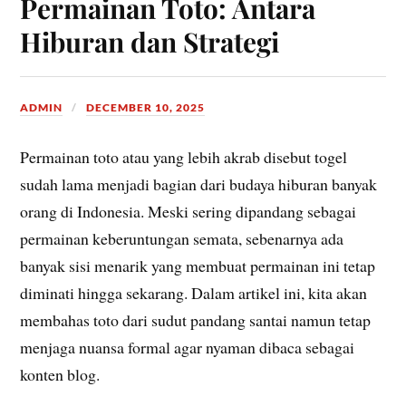
Permainan Toto: Antara
Hiburan dan Strategi
ADMIN
DECEMBER 10, 2025
Permainan toto atau yang lebih akrab disebut togel
sudah lama menjadi bagian dari budaya hiburan banyak
orang di Indonesia. Meski sering dipandang sebagai
permainan keberuntungan semata, sebenarnya ada
banyak sisi menarik yang membuat permainan ini tetap
diminati hingga sekarang. Dalam artikel ini, kita akan
membahas toto dari sudut pandang santai namun tetap
menjaga nuansa formal agar nyaman dibaca sebagai
konten blog.