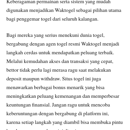
Keberagaman permainan serta sistem yang mudah
digunakan menjadikan Waktogel sebagai pilihan utama
bagi penggemar togel dari seluruh kalangan.
Bagi mereka yang serius menekuni dunia togel,
bergabung dengan agen togel resmi Waktogel menjadi
langkah cerdas untuk mendapatkan peluang terbaik.
Melalui kemudahan akses dan transaksi yang cepat,
bettor tidak perlu lagi merasa ragu saat melakukan
deposit maupun withdraw. Situs togel ini juga
menawarkan berbagai bonus menarik yang bisa
meningkatkan peluang kemenangan dan memperbesar
keuntungan finansial. Jangan ragu untuk mencoba
keberuntungan dengan bergabung di platform ini,
karena setiap langkah yang diambil bisa membuka pintu