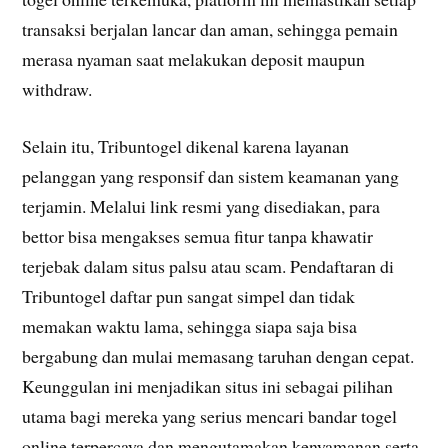
transaksi berjalan lancar dan aman, sehingga pemain
merasa nyaman saat melakukan deposit maupun
withdraw.
Selain itu, Tribuntogel dikenal karena layanan
pelanggan yang responsif dan sistem keamanan yang
terjamin. Melalui link resmi yang disediakan, para
bettor bisa mengakses semua fitur tanpa khawatir
terjebak dalam situs palsu atau scam. Pendaftaran di
Tribuntogel daftar pun sangat simpel dan tidak
memakan waktu lama, sehingga siapa saja bisa
bergabung dan mulai memasang taruhan dengan cepat.
Keunggulan ini menjadikan situs ini sebagai pilihan
utama bagi mereka yang serius mencari bandar togel
online terpercaya dan mengutamakan kenyamanan serta