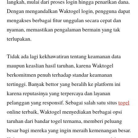
langkah, mulai dari proses login hingga penarikan dana.
Dengan mengandalkan Waktogel login, pengguna dapat
mengakses berbagai fitur unggulan secara cepat dan
nyaman, memastikan pengalaman bermain yang tak
terlupakan.
Tidak ada lagi kekhawatiran tentang keamanan data
maupun keaslian hasil taruhan, karena Waktogel
berkomitmen penuh terhadap standar keamanan
tertinggi. Banyak bettor yang beralih ke platform ini
karena reputasinya yang terpercaya dan layanan
pelanggan yang responsif. Sebagai salah satu situs
togel
online terbaik, Waktogel menyediakan berbagai opsi
taruhan dari bandar togel ternama, memberi peluang
besar bagi mereka yang ingin meraih kemenangan besar.