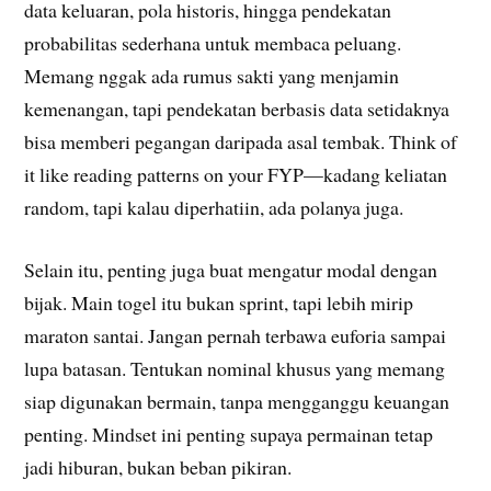
data keluaran, pola historis, hingga pendekatan
probabilitas sederhana untuk membaca peluang.
Memang nggak ada rumus sakti yang menjamin
kemenangan, tapi pendekatan berbasis data setidaknya
bisa memberi pegangan daripada asal tembak. Think of
it like reading patterns on your FYP—kadang keliatan
random, tapi kalau diperhatiin, ada polanya juga.
Selain itu, penting juga buat mengatur modal dengan
bijak. Main togel itu bukan sprint, tapi lebih mirip
maraton santai. Jangan pernah terbawa euforia sampai
lupa batasan. Tentukan nominal khusus yang memang
siap digunakan bermain, tanpa mengganggu keuangan
penting. Mindset ini penting supaya permainan tetap
jadi hiburan, bukan beban pikiran.