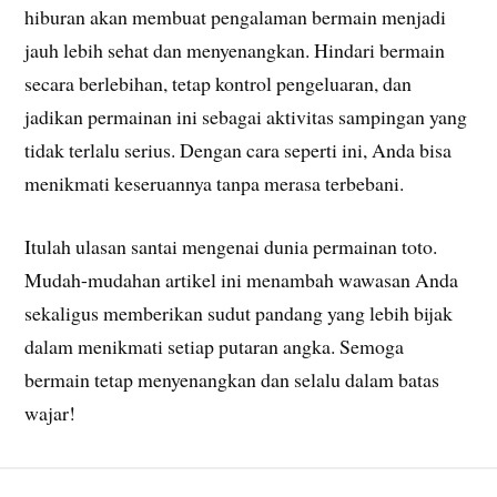
hiburan akan membuat pengalaman bermain menjadi
jauh lebih sehat dan menyenangkan. Hindari bermain
secara berlebihan, tetap kontrol pengeluaran, dan
jadikan permainan ini sebagai aktivitas sampingan yang
tidak terlalu serius. Dengan cara seperti ini, Anda bisa
menikmati keseruannya tanpa merasa terbebani.
Itulah ulasan santai mengenai dunia permainan toto.
Mudah-mudahan artikel ini menambah wawasan Anda
sekaligus memberikan sudut pandang yang lebih bijak
dalam menikmati setiap putaran angka. Semoga
bermain tetap menyenangkan dan selalu dalam batas
wajar!