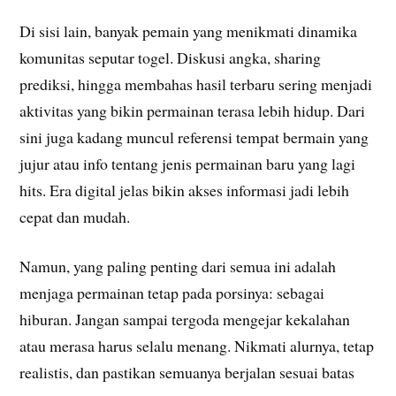
Di sisi lain, banyak pemain yang menikmati dinamika
komunitas seputar togel. Diskusi angka, sharing
prediksi, hingga membahas hasil terbaru sering menjadi
aktivitas yang bikin permainan terasa lebih hidup. Dari
sini juga kadang muncul referensi tempat bermain yang
jujur atau info tentang jenis permainan baru yang lagi
hits. Era digital jelas bikin akses informasi jadi lebih
cepat dan mudah.
Namun, yang paling penting dari semua ini adalah
menjaga permainan tetap pada porsinya: sebagai
hiburan. Jangan sampai tergoda mengejar kekalahan
atau merasa harus selalu menang. Nikmati alurnya, tetap
realistis, dan pastikan semuanya berjalan sesuai batas