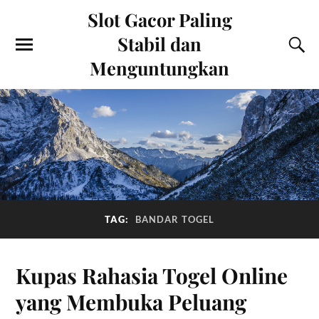
Slot Gacor Paling
Stabil dan
Menguntungkan
TAG:
BANDAR TOGEL
Kupas Rahasia Togel Online
yang Membuka Peluang