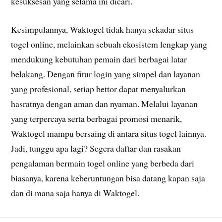
kesuksesan yang selama ini dicari.
Kesimpulannya, Waktogel tidak hanya sekadar situs
togel online, melainkan sebuah ekosistem lengkap yang
mendukung kebutuhan pemain dari berbagai latar
belakang. Dengan fitur login yang simpel dan layanan
yang profesional, setiap bettor dapat menyalurkan
hasratnya dengan aman dan nyaman. Melalui layanan
yang terpercaya serta berbagai promosi menarik,
Waktogel mampu bersaing di antara situs togel lainnya.
Jadi, tunggu apa lagi? Segera daftar dan rasakan
pengalaman bermain togel online yang berbeda dari
biasanya, karena keberuntungan bisa datang kapan saja
dan di mana saja hanya di Waktogel.