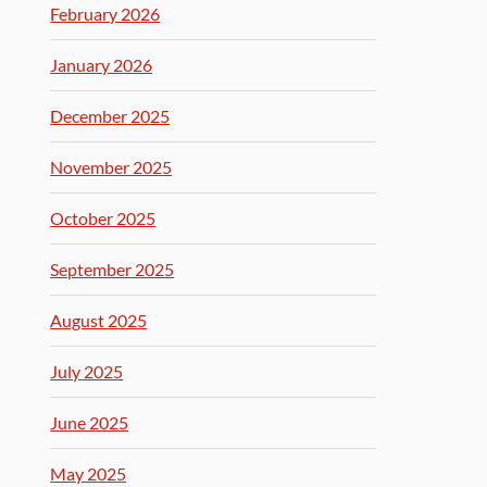
February 2026
January 2026
December 2025
November 2025
October 2025
September 2025
August 2025
July 2025
June 2025
May 2025