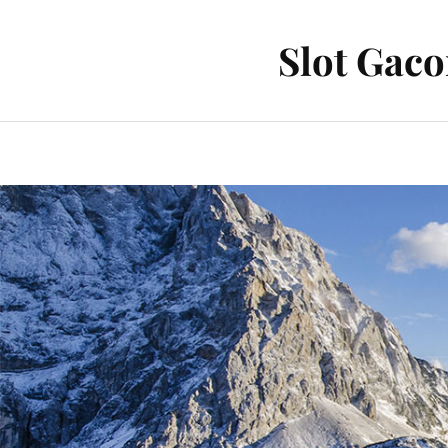
Slot Gaco