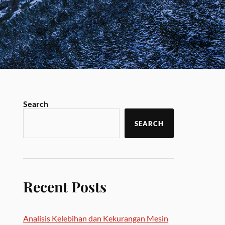
Search
SEARCH
Recent Posts
Analisis Kelebihan dan Kekurangan Mesin