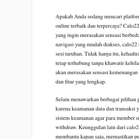
Apakah Anda sedang mencari platfor
online terbaik dan terpercaya? Calo22
yang ingin merasakan sensasi berbeda
navigasi yang mudah diakses, calo
sesi taruhan. Tidak hanya itu, kehad
tetap terhubung tanpa khawatir kehil
akan merasakan sensasi kemenangan y
dan fitur yang lengkap.
Selain menawarkan berbagai pilihan p
karena keamanan data dan transaksi y
sistem keamanan agar para member m
withdraw. Keunggulan lain dari calo
membantu kapan saja, memastikan pe