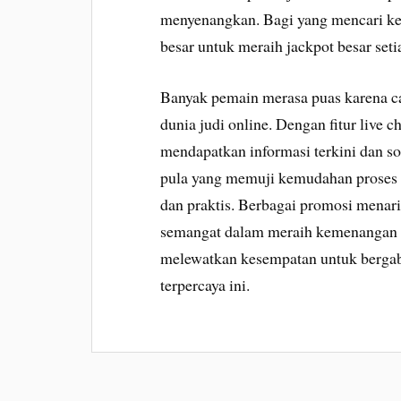
menyenangkan. Bagi yang mencari ke
besar untuk meraih jackpot besar seti
Banyak pemain merasa puas karena ca
dunia judi online. Dengan fitur live c
mendapatkan informasi terkini dan so
pula yang memuji kemudahan proses 
dan praktis. Berbagai promosi menar
semangat dalam meraih kemenangan be
melewatkan kesempatan untuk bergab
terpercaya ini.