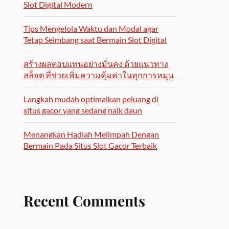
Slot Digital Modern
Tips Mengelola Waktu dan Modal agar
Tetap Seimbang saat Bermain Slot Digital
สร้างผลตอบแทนอย่างมั่นคง ด้วยแนวทาง
สล็อต ที่ช่วยเพิ่มความคุ้มค่าในทุกการหมุน
Langkah mudah optimalkan peluang di
situs gacor yang sedang naik daun
Menangkan Hadiah Melimpah Dengan
Bermain Pada Situs Slot Gacor Terbaik
Recent Comments