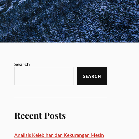
Search
SEARCH
Recent Posts
Analisis Kelebihan dan Kekurangan Mesin