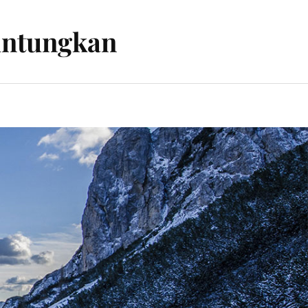
guntungkan