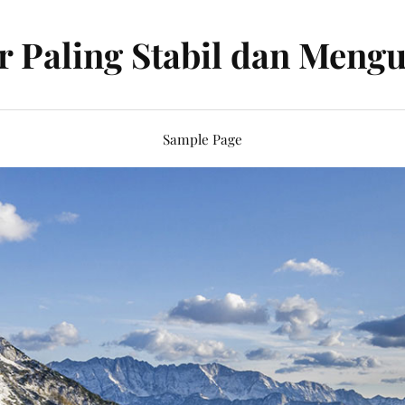
r Paling Stabil dan Men
Sample Page