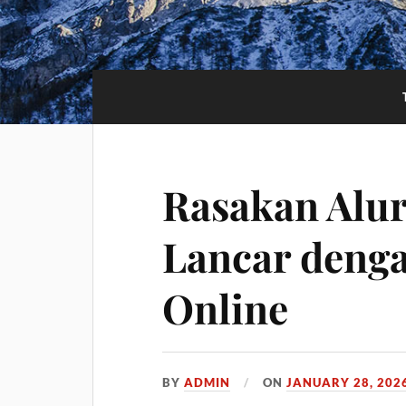
Rasakan Alu
Lancar denga
Online
BY
ADMIN
ON
JANUARY 28, 202