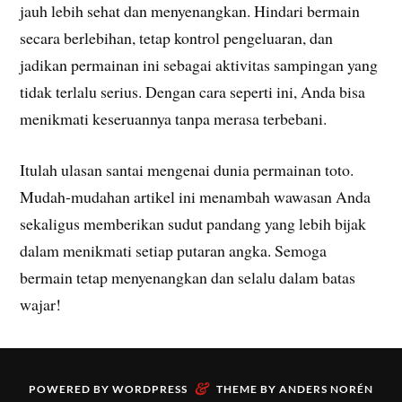
jauh lebih sehat dan menyenangkan. Hindari bermain
secara berlebihan, tetap kontrol pengeluaran, dan
jadikan permainan ini sebagai aktivitas sampingan yang
tidak terlalu serius. Dengan cara seperti ini, Anda bisa
menikmati keseruannya tanpa merasa terbebani.
Itulah ulasan santai mengenai dunia permainan toto.
Mudah-mudahan artikel ini menambah wawasan Anda
sekaligus memberikan sudut pandang yang lebih bijak
dalam menikmati setiap putaran angka. Semoga
bermain tetap menyenangkan dan selalu dalam batas
wajar!
&
POWERED BY
WORDPRESS
THEME BY
ANDERS NORÉN