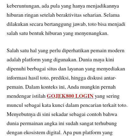
keberuntungan, ada pula yang hanya menjadikannya
hiburan ringan setelah beraktivitas seharian. Selama
dilakukan secara bertanggung jawab, toto bisa menjadi
salah satu bentuk hiburan yang menyenangkan.
Salah satu hal yang perlu diperhatikan pemain modern
adalah platform yang digunakan. Dunia maya kini
dipenuhi berbagai situs dan layanan yang menyediakan
informasi hasil toto, prediksi, hingga diskusi antar-
pemain. Dalam konteks ini, Anda mungkin pernah
GOJEK800 LOGIN
mendengar istilah
yang sering
muncul sebagai kata kunci dalam pencarian terkait toto.
Menyebutnya di sini sekadar sebagai contoh bahwa
dunia permainan angka ini sudah sangat terhubung
dengan ekosistem digital. Apa pun platform yang