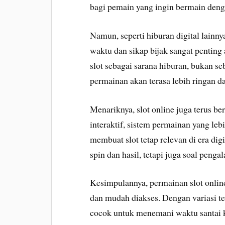
bagi pemain yang ingin bermain denga
Namun, seperti hiburan digital lainny
waktu dan sikap bijak sangat penting
slot sebagai sarana hiburan, bukan se
permainan akan terasa lebih ringan 
Menariknya, slot online juga terus b
interaktif, sistem permainan yang lebi
membuat slot tetap relevan di era digi
spin dan hasil, tetapi juga soal peng
Kesimpulannya, permainan slot online 
dan mudah diakses. Dengan variasi tema
cocok untuk menemani waktu santai 