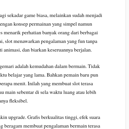
 lagi sekadar game biasa, melainkan sudah menjadi
 Dengan konsep permainan yang simpel namun
es menarik perhatian banyak orang dari berbagai
ai, slot menawarkan pengalaman yang fun tanpa
ati animasi, dan biarkan keseruannya berjalan.
 digemari adalah kemudahan dalam bermain. Tidak
aktu belajar yang lama. Bahkan pemain baru pun
erapa menit. Inilah yang membuat slot terasa
au main sebentar di sela waktu luang atau lebih
nya fleksibel.
akin upgrade. Grafis berkualitas tinggi, efek suara
ang beragam membuat pengalaman bermain terasa