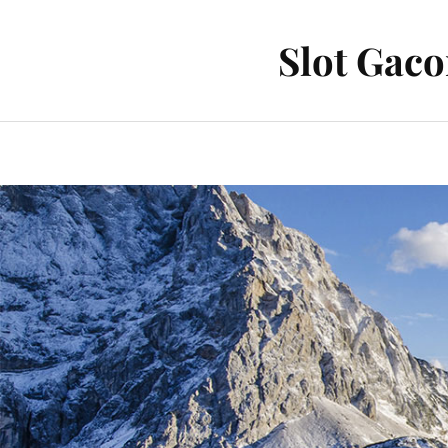
Slot Gaco