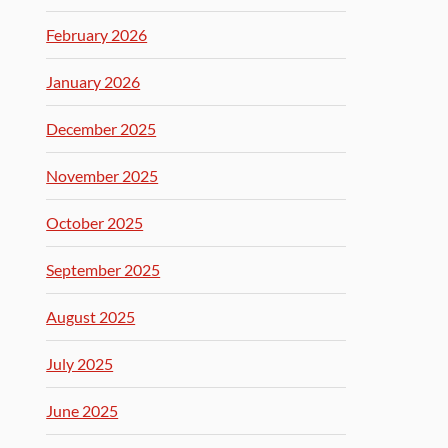
February 2026
January 2026
December 2025
November 2025
October 2025
September 2025
August 2025
July 2025
June 2025