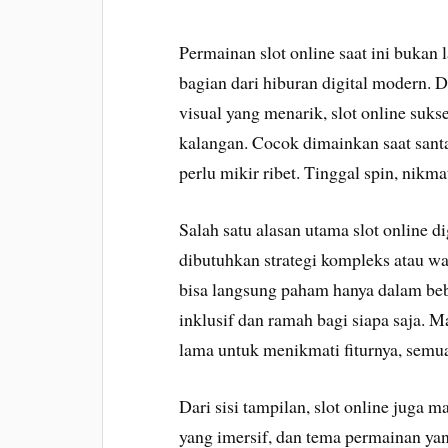
Permainan slot online saat ini bukan
bagian dari hiburan digital modern.
visual yang menarik, slot online suks
kalangan. Cocok dimainkan saat sant
perlu mikir ribet. Tinggal spin, nikm
Salah satu alasan utama slot online
dibutuhkan strategi kompleks atau w
bisa langsung paham hanya dalam beb
inklusif dan ramah bagi siapa saja. M
lama untuk menikmati fiturnya, semua
Dari sisi tampilan, slot online juga m
yang imersif, dan tema permainan y