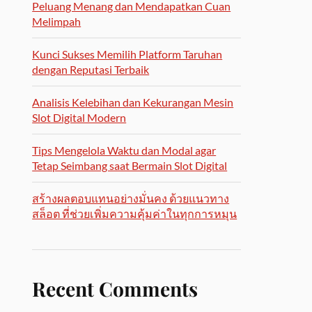
Peluang Menang dan Mendapatkan Cuan
Melimpah
Kunci Sukses Memilih Platform Taruhan
dengan Reputasi Terbaik
Analisis Kelebihan dan Kekurangan Mesin
Slot Digital Modern
Tips Mengelola Waktu dan Modal agar
Tetap Seimbang saat Bermain Slot Digital
สร้างผลตอบแทนอย่างมั่นคง ด้วยแนวทาง
สล็อต ที่ช่วยเพิ่มความคุ้มค่าในทุกการหมุน
Recent Comments