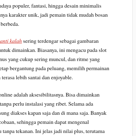
daya populer, fantasi, hingga desain minimalis
unya karakter unik, jadi pemain tidak mudah bosan
berbeda.
 anti kalah
sering terdengar sebagai gambaran
ntuk dimainkan. Biasanya, ini mengacu pada slot
bonus yang cukup sering muncul, dan ritme yang
l tetap bergantung pada peluang, memilih permainan
terasa lebih santai dan enjoyable.
online adalah aksesibilitasnya. Bisa dimainkan
npa perlu instalasi yang ribet. Selama ada
gsung diakses kapan saja dan di mana saja. Banyak
cobaan, sehingga pemain dapat mengenal
anpa tekanan. Ini jelas jadi nilai plus, terutama