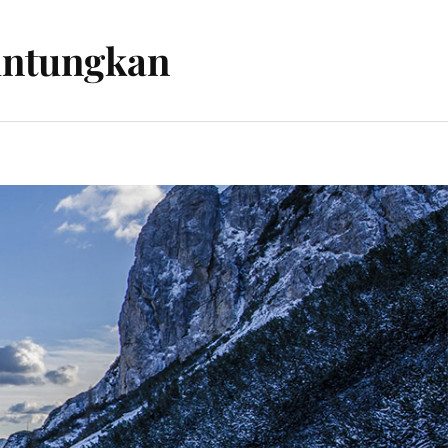
guntungkan