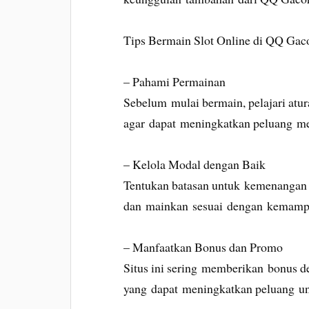
Tips Bermain Slot Online di QQ Gac
– Pahami Permainan
Sebelum mulai bermain, pelajari atura
agar dapat meningkatkan peluang m
– Kelola Modal dengan Baik
Tentukan batasan untuk kemenangan d
dan mainkan sesuai dengan kemampu
– Manfaatkan Bonus dan Promo
Situs ini sering memberikan bonus d
yang dapat meningkatkan peluang u