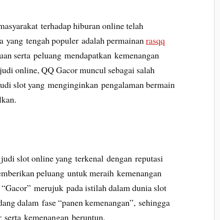
masyarakat terhadap hiburan online telah
na yang tengah populer adalah permainan
rasqq
eruan serta peluang mendapatkan kemenangan
 judi online, QQ Gacor muncul sebagai salah
 judi slot yang menginginkan pengalaman bermain
lkan.
udi slot online yang terkenal dengan reputasi
memberikan peluang untuk meraih kemenangan
 “Gacor” merujuk pada istilah dalam dunia slot
sedang dalam fase “panen kemenangan”, sehingga
r serta kemenangan beruntun.