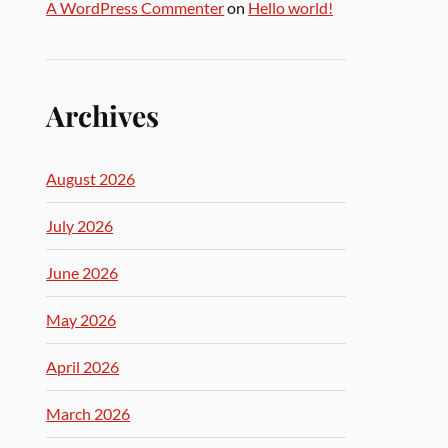
A WordPress Commenter
on
Hello world!
Archives
August 2026
July 2026
June 2026
May 2026
April 2026
March 2026