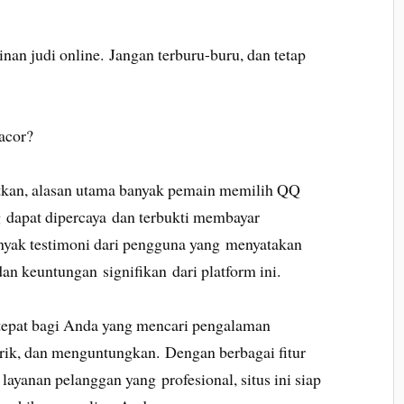
an judi online. Jangan terburu-buru, dan tetap
acor?
utkan, alasan utama banyak pemain memilih QQ
g dapat dipercaya dan terbukti membayar
yak testimoni dari pengguna yang menyatakan
n keuntungan signifikan dari platform ini.
 tepat bagi Anda yang mencari pengalaman
rik, dan menguntungkan. Dengan berbagai fitur
layanan pelanggan yang profesional, situs ini siap