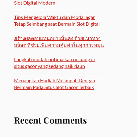
Slot Digital Modern
Tips Mengelola Waktu dan Modal agar
Tetap Seimbang saat Bermain Slot Digital
สร้างผลตอบแทนอย่างมั่นคง ด้วยแนวทาง
สล็อต ที่ช่วยเพิ่มความคุ้มค่าในทุกการหมุน
Langkah mudah optimalkan peluang di
situs gacor yang sedang naik daun
Menangkan Hadiah Melimpah Dengan
Bermain Pada Situs Slot Gacor Terbaik
Recent Comments