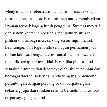
Mengandalkan keberadaan bandar toto macau sebagai
mitra utama, kastatoto berkomitmen untuk memberikan
layanan terbaik bagi seluruh pengguna. Strategi inovatif
dan sistem keamanan berlapis menjadikan situs ini
pilihan utama bagi mereka yang serius ingin meraih
keuntungan dari togel online maupun permainan judi
online lainnya. Dengan akses mudah dan penawaran
menarik setiap harinya, tidak heran jika platform ini
semakin diminati dan dipercaya oleh ribuan pemain dari
berbagai daerah. Jadi, bagi Anda yang ingin mencoba
peruntungan dengan peluang besar, bergabunglah
sekarang juga dan rasakan sensasi bermain di situs toto
terpercaya yang satu ini!