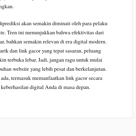
ngkan.
iprediksi akan semakin diminati oleh para pelaku
te. Tren ini menunjukkan bahwa efektivitas dari
ar, bahkan semakin relevan di era digital modern.
ik dan link gacor yang tepat sasaran, peluang
in terbuka lebar. Jadi, jangan ragu untuk mulai
uhan website yang lebih pesat dan berkelanjutan.
ada, termasuk memanfaatkan link gacor secara
 keberhasilan digital Anda di masa depan.