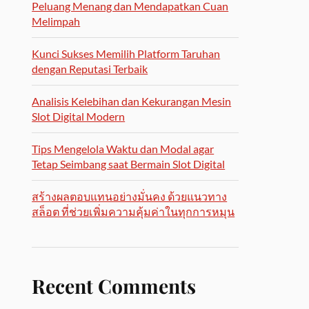
Peluang Menang dan Mendapatkan Cuan
Melimpah
Kunci Sukses Memilih Platform Taruhan
dengan Reputasi Terbaik
Analisis Kelebihan dan Kekurangan Mesin
Slot Digital Modern
Tips Mengelola Waktu dan Modal agar
Tetap Seimbang saat Bermain Slot Digital
สร้างผลตอบแทนอย่างมั่นคง ด้วยแนวทาง
สล็อต ที่ช่วยเพิ่มความคุ้มค่าในทุกการหมุน
Recent Comments