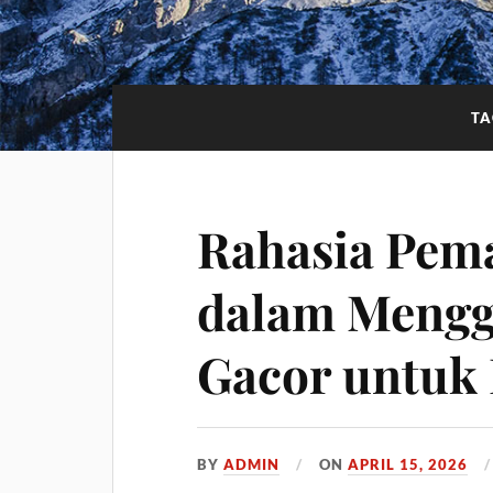
TA
Rahasia Pema
dalam Mengg
Gacor untuk 
BY
ADMIN
ON
APRIL 15, 2026