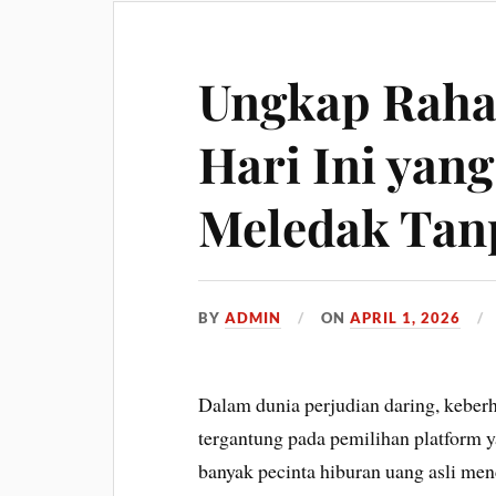
Ungkap Rahas
Hari Ini yan
Meledak Tan
BY
ADMIN
ON
APRIL 1, 2026
Dalam dunia perjudian daring, keber
tergantung pada pemilihan platform yan
banyak pecinta hiburan uang asli men