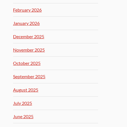
February 2026
January 2026
December 2025
November 2025
October 2025
September 2025
August 2025
July 2025
June 2025