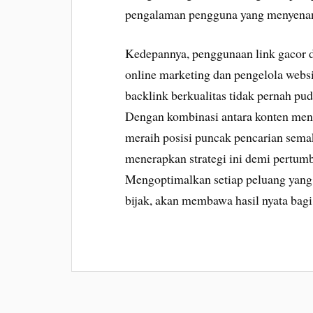
pengalaman pengguna yang menyena
Kedepannya, penggunaan link gacor d
online marketing dan pengelola websi
backlink berkualitas tidak pernah pud
Dengan kombinasi antara konten menar
meraih posisi puncak pencarian semak
menerapkan strategi ini demi pertumb
Mengoptimalkan setiap peluang yang 
bijak, akan membawa hasil nyata bagi