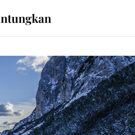
guntungkan