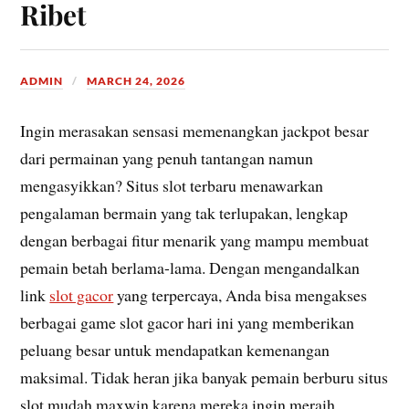
Ribet
ADMIN
MARCH 24, 2026
Ingin merasakan sensasi memenangkan jackpot besar
dari permainan yang penuh tantangan namun
mengasyikkan? Situs slot terbaru menawarkan
pengalaman bermain yang tak terlupakan, lengkap
dengan berbagai fitur menarik yang mampu membuat
pemain betah berlama-lama. Dengan mengandalkan
link
slot gacor
yang terpercaya, Anda bisa mengakses
berbagai game slot gacor hari ini yang memberikan
peluang besar untuk mendapatkan kemenangan
maksimal. Tidak heran jika banyak pemain berburu situs
slot mudah maxwin karena mereka ingin meraih