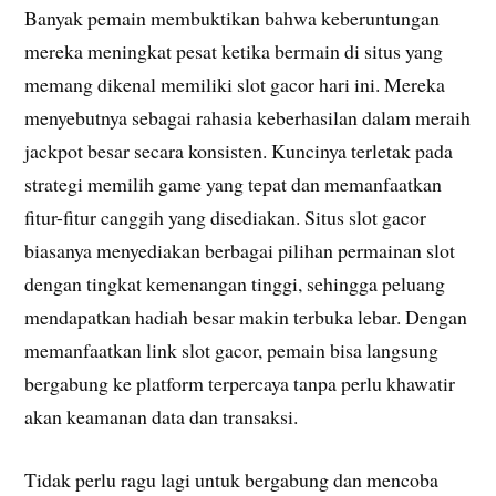
Banyak pemain membuktikan bahwa keberuntungan
mereka meningkat pesat ketika bermain di situs yang
memang dikenal memiliki slot gacor hari ini. Mereka
menyebutnya sebagai rahasia keberhasilan dalam meraih
jackpot besar secara konsisten. Kuncinya terletak pada
strategi memilih game yang tepat dan memanfaatkan
fitur-fitur canggih yang disediakan. Situs slot gacor
biasanya menyediakan berbagai pilihan permainan slot
dengan tingkat kemenangan tinggi, sehingga peluang
mendapatkan hadiah besar makin terbuka lebar. Dengan
memanfaatkan link slot gacor, pemain bisa langsung
bergabung ke platform terpercaya tanpa perlu khawatir
akan keamanan data dan transaksi.
Tidak perlu ragu lagi untuk bergabung dan mencoba