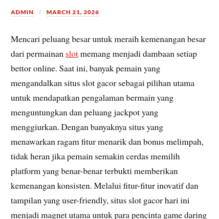
ADMIN
MARCH 21, 2026
Mencari peluang besar untuk meraih kemenangan besar
dari permainan
slot
memang menjadi dambaan setiap
bettor online. Saat ini, banyak pemain yang
mengandalkan situs slot gacor sebagai pilihan utama
untuk mendapatkan pengalaman bermain yang
menguntungkan dan peluang jackpot yang
menggiurkan. Dengan banyaknya situs yang
menawarkan ragam fitur menarik dan bonus melimpah,
tidak heran jika pemain semakin cerdas memilih
platform yang benar-benar terbukti memberikan
kemenangan konsisten. Melalui fitur-fitur inovatif dan
tampilan yang user-friendly, situs slot gacor hari ini
menjadi magnet utama untuk para pencinta game daring