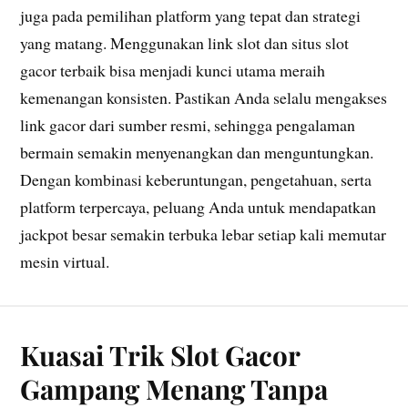
juga pada pemilihan platform yang tepat dan strategi
yang matang. Menggunakan link slot dan situs slot
gacor terbaik bisa menjadi kunci utama meraih
kemenangan konsisten. Pastikan Anda selalu mengakses
link gacor dari sumber resmi, sehingga pengalaman
bermain semakin menyenangkan dan menguntungkan.
Dengan kombinasi keberuntungan, pengetahuan, serta
platform terpercaya, peluang Anda untuk mendapatkan
jackpot besar semakin terbuka lebar setiap kali memutar
mesin virtual.
Kuasai Trik Slot Gacor
Gampang Menang Tanpa