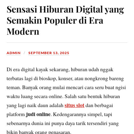
Sensasi Hiburan Digital yang
Semakin Populer di Era
Modern
ADMIN
SEPTEMBER 13, 2025
Di era digital kayak sekarang, hiburan udah nggak
terbatas lagi di bioskop, konser, atau nongkrong bareng
teman. Banyak orang mulai mencari cara seru buat ngisi
waktu luang secara online. Salah satu bentuk hiburan
situs slot
yang lagi naik daun adalah
dan berbagai
judi online
platform
. Kedengarannya simpel, tapi
sebenarnya dunia ini punya daya tarik tersendiri yang
bikin banyak orang penasaran.