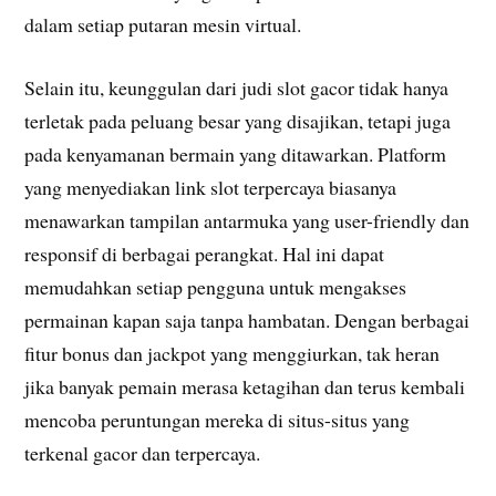
dalam setiap putaran mesin virtual.
Selain itu, keunggulan dari judi slot gacor tidak hanya
terletak pada peluang besar yang disajikan, tetapi juga
pada kenyamanan bermain yang ditawarkan. Platform
yang menyediakan link slot terpercaya biasanya
menawarkan tampilan antarmuka yang user-friendly dan
responsif di berbagai perangkat. Hal ini dapat
memudahkan setiap pengguna untuk mengakses
permainan kapan saja tanpa hambatan. Dengan berbagai
fitur bonus dan jackpot yang menggiurkan, tak heran
jika banyak pemain merasa ketagihan dan terus kembali
mencoba peruntungan mereka di situs-situs yang
terkenal gacor dan terpercaya.