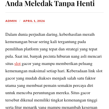
Anda Meledak Tanpa Henti
ADMIN
APRIL 1, 2026
Dalam dunia perjudian daring, keberhasilan meraih
kemenangan besar sering kali tergantung pada
pemilihan platform yang tepat dan strategi yang tepat
pula. Saat ini, banyak pecinta hiburan uang asli mencari
situs
slot
gacor yang mampu memberikan peluang
kemenangan maksimal setiap hari. Keberadaan link slot
gacor yang mudah diakses menjadi salah satu faktor
utama yang membuat pemain semakin percaya diri
untuk mencoba peruntungan mereka. Situs gacor
tersebut dikenal memiliki tingkat kemenangan tinggi
serta fitur menarik yang mampu menambah keseruan