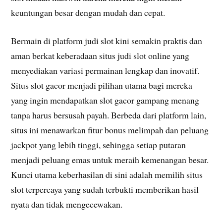
keuntungan besar dengan mudah dan cepat.
Bermain di platform judi slot kini semakin praktis dan
aman berkat keberadaan situs judi slot online yang
menyediakan variasi permainan lengkap dan inovatif.
Situs slot gacor menjadi pilihan utama bagi mereka
yang ingin mendapatkan slot gacor gampang menang
tanpa harus bersusah payah. Berbeda dari platform lain,
situs ini menawarkan fitur bonus melimpah dan peluang
jackpot yang lebih tinggi, sehingga setiap putaran
menjadi peluang emas untuk meraih kemenangan besar.
Kunci utama keberhasilan di sini adalah memilih situs
slot terpercaya yang sudah terbukti memberikan hasil
nyata dan tidak mengecewakan.