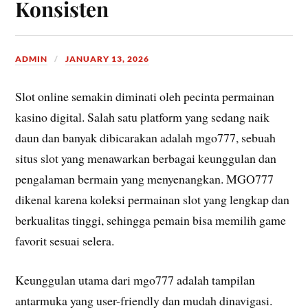
Konsisten
ADMIN
JANUARY 13, 2026
Slot online semakin diminati oleh pecinta permainan
kasino digital. Salah satu platform yang sedang naik
daun dan banyak dibicarakan adalah mgo777, sebuah
situs slot yang menawarkan berbagai keunggulan dan
pengalaman bermain yang menyenangkan. MGO777
dikenal karena koleksi permainan slot yang lengkap dan
berkualitas tinggi, sehingga pemain bisa memilih game
favorit sesuai selera.
Keunggulan utama dari mgo777 adalah tampilan
antarmuka yang user-friendly dan mudah dinavigasi.