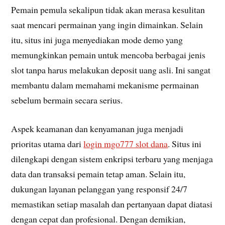
Pemain pemula sekalipun tidak akan merasa kesulitan
saat mencari permainan yang ingin dimainkan. Selain
itu, situs ini juga menyediakan mode demo yang
memungkinkan pemain untuk mencoba berbagai jenis
slot tanpa harus melakukan deposit uang asli. Ini sangat
membantu dalam memahami mekanisme permainan
sebelum bermain secara serius.
Aspek keamanan dan kenyamanan juga menjadi
prioritas utama dari
login mgo777 slot dana
. Situs ini
dilengkapi dengan sistem enkripsi terbaru yang menjaga
data dan transaksi pemain tetap aman. Selain itu,
dukungan layanan pelanggan yang responsif 24/7
memastikan setiap masalah dan pertanyaan dapat diatasi
dengan cepat dan profesional. Dengan demikian,