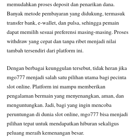
memudahkan proses deposit dan penarikan dana.
Banyak metode pembayaran yang didukung, termasuk
transfer bank, e-wallet, dan pulsa, sehingga pemain
dapat memilih sesuai preferensi masing-masing. Proses
withdraw yang cepat dan tanpa ribet menjadi nilai
tambah tersendiri dari platform ini.
Dengan berbagai keunggulan tersebut, tidak heran jika
mgo777 menjadi salah satu pilihan utama bagi pecinta
slot online. Platform ini mampu memberikan
pengalaman bermain yang menyenangkan, aman, dan
menguntungkan. Jadi, bagi yang ingin mencoba
peruntungan di dunia slot online, mgo777 bisa menjadi
pilihan tepat untuk mendapatkan hiburan sekaligus
peluang meraih kemenangan besar.