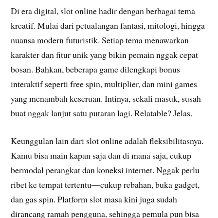
Di era digital, slot online hadir dengan berbagai tema
kreatif. Mulai dari petualangan fantasi, mitologi, hingga
nuansa modern futuristik. Setiap tema menawarkan
karakter dan fitur unik yang bikin pemain nggak cepat
bosan. Bahkan, beberapa game dilengkapi bonus
interaktif seperti free spin, multiplier, dan mini games
yang menambah keseruan. Intinya, sekali masuk, susah
buat nggak lanjut satu putaran lagi. Relatable? Jelas.
Keunggulan lain dari slot online adalah fleksibilitasnya.
Kamu bisa main kapan saja dan di mana saja, cukup
bermodal perangkat dan koneksi internet. Nggak perlu
ribet ke tempat tertentu—cukup rebahan, buka gadget,
dan gas spin. Platform slot masa kini juga sudah
dirancang ramah pengguna, sehingga pemula pun bisa