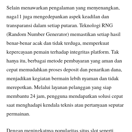
Selain menawarkan pengalaman yang menyenangkan,
naga11 juga mengedepankan aspek keadilan dan
transparansi dalam setiap putaran. Teknologi RNG
(Random Number Generator) memastikan setiap hasil
benar-benar acak dan tidak terduga, memperkuat
kepercayaan pemain terhadap integritas platform. Tak
hanya itu, berbagai metode pembayaran yang aman dan
cepat memudahkan proses deposit dan penarikan dana,
menjadikan kegiatan bermain lebih nyaman dan tidak
merepotkan. Melalui layanan pelanggan yang siap
membantu 24 jam, pengguna mendapatkan solusi cepat
saat menghadapi kendala teknis atau pertanyaan seputar
permainan.
Dengan meningkatnya popularitas situs slot seperti