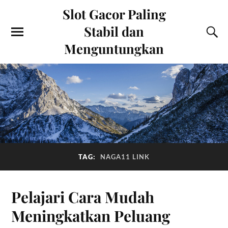
Slot Gacor Paling
Stabil dan
Menguntungkan
TAG:
NAGA11 LINK
Pelajari Cara Mudah
Meningkatkan Peluang