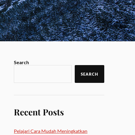
Search
SEARCH
Recent Posts
Pelajari Cara Mudah Meningkatkan