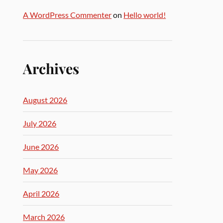
A WordPress Commenter
on
Hello world!
Archives
August 2026
July 2026
June 2026
May 2026
April 2026
March 2026