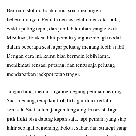
Bermain slot itu tidak cuma soal menunggu
keberuntungan. Pemain cerdas selalu mencatat pola,
waktu paling tepat, dan jumlah taruhan yang efektif.
Misalnya, tidak sedikit pemain yang membagi modal
dalam beberapa sesi, agar peluang menang lebih stabil.
Dengan cara ini, kamu bisa bermain lebih lama,
menikmati sensasi putaran, dan tentu saja peluang
mendapatkan jackpot tetap tinggi.
Jangan lupa, mental juga memegang peranan penting.
Saat menang, tetap kontrol diri agar tidak terlalu
serakah. Saat kalah, jangan langsung frustrasi. Ingat,
pak hoki
bisa datang kapan saja, tapi pemain yang siap
lahir sebagai pemenang. Fokus, sabar, dan strategi yang