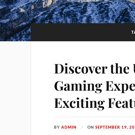
T
Discover the
Gaming Expe
Exciting Fea
BY
ADMIN
ON
SEPTEMBER 19, 2