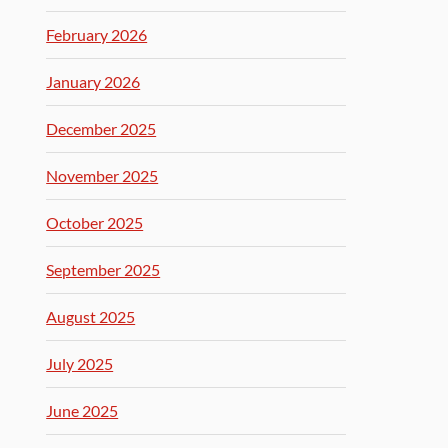
February 2026
January 2026
December 2025
November 2025
October 2025
September 2025
August 2025
July 2025
June 2025