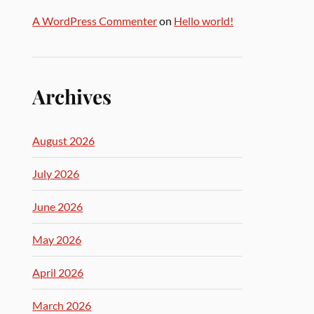
A WordPress Commenter
on
Hello world!
Archives
August 2026
July 2026
June 2026
May 2026
April 2026
March 2026