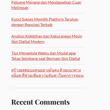
Peluang Menang dan Mendapatkan Cuan
Melimpah
Kunci Sukses Memilih Platform Taruhan
dengan Reputasi Terbaik
Analisis Kelebihan dan Kekurangan Mesin
Slot Digital Modern
Tips Mengelola Waktu dan Modal agar
Tetap Seimbang saat Bermain Slot Digital
สร้างผลตอบแทนอย่างมั่นคง ด้วยแนวทาง
สล็อต ที่ช่วยเพิ่มความคุ้มค่าในทุกการหมุน
Recent Comments