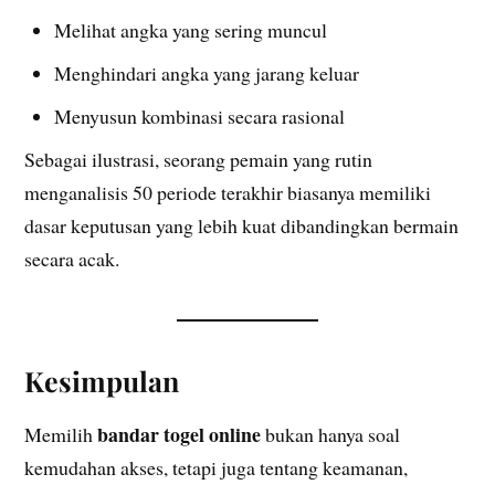
Melihat angka yang sering muncul
Menghindari angka yang jarang keluar
Menyusun kombinasi secara rasional
Sebagai ilustrasi, seorang pemain yang rutin
menganalisis 50 periode terakhir biasanya memiliki
dasar keputusan yang lebih kuat dibandingkan bermain
secara acak.
Kesimpulan
bandar togel online
Memilih
bukan hanya soal
kemudahan akses, tetapi juga tentang keamanan,