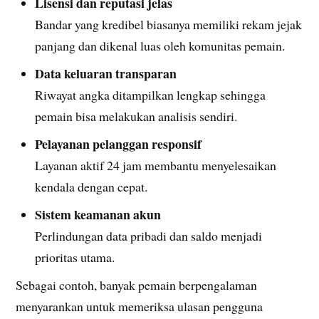
Lisensi dan reputasi jelas
Bandar yang kredibel biasanya memiliki rekam jejak
panjang dan dikenal luas oleh komunitas pemain.
Data keluaran transparan
Riwayat angka ditampilkan lengkap sehingga
pemain bisa melakukan analisis sendiri.
Pelayanan pelanggan responsif
Layanan aktif 24 jam membantu menyelesaikan
kendala dengan cepat.
Sistem keamanan akun
Perlindungan data pribadi dan saldo menjadi
prioritas utama.
Sebagai contoh, banyak pemain berpengalaman
menyarankan untuk memeriksa ulasan pengguna