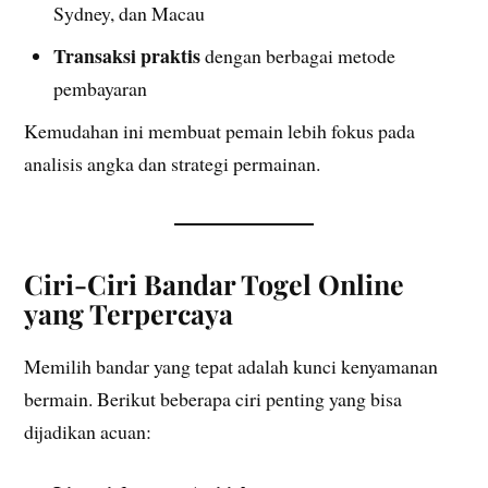
Sydney, dan Macau
Transaksi praktis
dengan berbagai metode
pembayaran
Kemudahan ini membuat pemain lebih fokus pada
analisis angka dan strategi permainan.
Ciri-Ciri Bandar Togel Online
yang Terpercaya
Memilih bandar yang tepat adalah kunci kenyamanan
bermain. Berikut beberapa ciri penting yang bisa
dijadikan acuan: