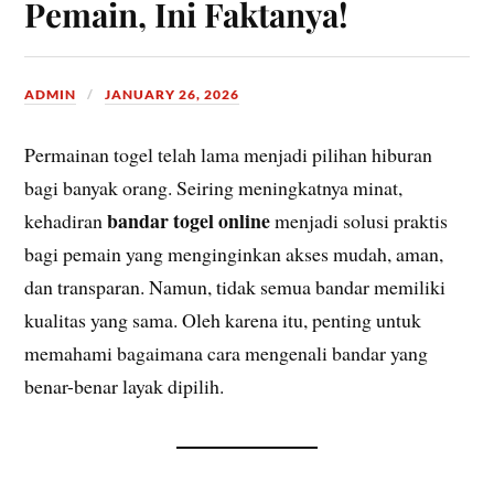
Pemain, Ini Faktanya!
ADMIN
JANUARY 26, 2026
Permainan togel telah lama menjadi pilihan hiburan
bagi banyak orang. Seiring meningkatnya minat,
bandar togel online
kehadiran
menjadi solusi praktis
bagi pemain yang menginginkan akses mudah, aman,
dan transparan. Namun, tidak semua bandar memiliki
kualitas yang sama. Oleh karena itu, penting untuk
memahami bagaimana cara mengenali bandar yang
benar-benar layak dipilih.