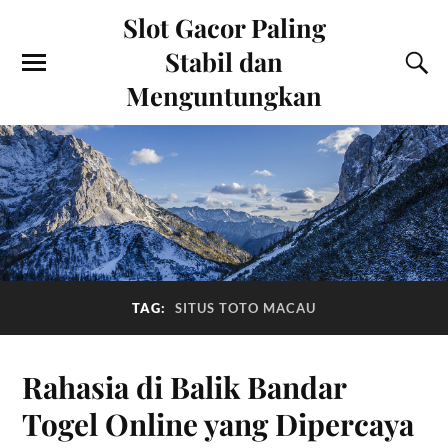
Slot Gacor Paling
Stabil dan
Menguntungkan
TAG:
SITUS TOTO MACAU
Rahasia di Balik Bandar
Togel Online yang Dipercaya