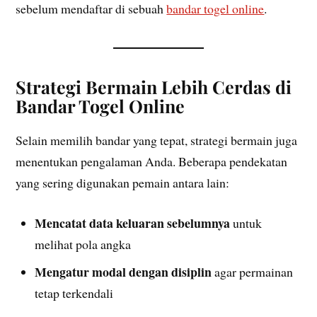
sebelum mendaftar di sebuah
bandar togel online
.
Strategi Bermain Lebih Cerdas di
Bandar Togel Online
Selain memilih bandar yang tepat, strategi bermain juga
menentukan pengalaman Anda. Beberapa pendekatan
yang sering digunakan pemain antara lain:
Mencatat data keluaran sebelumnya
untuk
melihat pola angka
Mengatur modal dengan disiplin
agar permainan
tetap terkendali