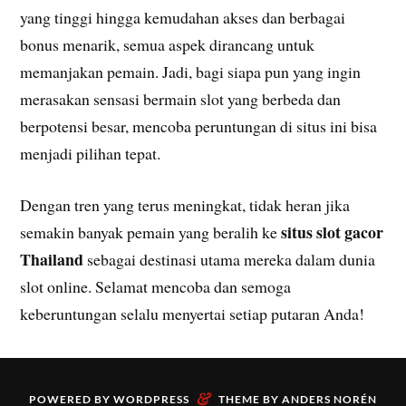
yang tinggi hingga kemudahan akses dan berbagai
bonus menarik, semua aspek dirancang untuk
memanjakan pemain. Jadi, bagi siapa pun yang ingin
merasakan sensasi bermain slot yang berbeda dan
berpotensi besar, mencoba peruntungan di situs ini bisa
menjadi pilihan tepat.
Dengan tren yang terus meningkat, tidak heran jika
situs slot gacor
semakin banyak pemain yang beralih ke
Thailand
sebagai destinasi utama mereka dalam dunia
slot online. Selamat mencoba dan semoga
keberuntungan selalu menyertai setiap putaran Anda!
&
POWERED BY
WORDPRESS
THEME BY
ANDERS NORÉN