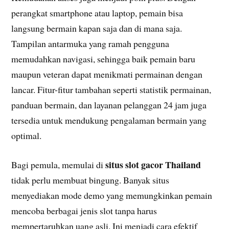
perangkat smartphone atau laptop, pemain bisa
langsung bermain kapan saja dan di mana saja.
Tampilan antarmuka yang ramah pengguna
memudahkan navigasi, sehingga baik pemain baru
maupun veteran dapat menikmati permainan dengan
lancar. Fitur-fitur tambahan seperti statistik permainan,
panduan bermain, dan layanan pelanggan 24 jam juga
tersedia untuk mendukung pengalaman bermain yang
optimal.
situs slot gacor Thailand
Bagi pemula, memulai di
tidak perlu membuat bingung. Banyak situs
menyediakan mode demo yang memungkinkan pemain
mencoba berbagai jenis slot tanpa harus
mempertaruhkan uang asli. Ini menjadi cara efektif