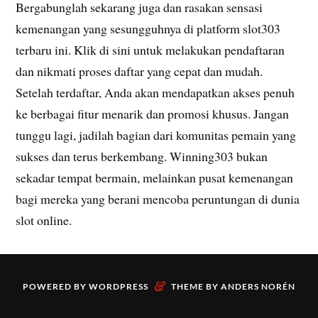
Bergabunglah sekarang juga dan rasakan sensasi
kemenangan yang sesungguhnya di platform slot303
terbaru ini. Klik di sini untuk melakukan pendaftaran
dan nikmati proses daftar yang cepat dan mudah.
Setelah terdaftar, Anda akan mendapatkan akses penuh
ke berbagai fitur menarik dan promosi khusus. Jangan
tunggu lagi, jadilah bagian dari komunitas pemain yang
sukses dan terus berkembang. Winning303 bukan
sekadar tempat bermain, melainkan pusat kemenangan
bagi mereka yang berani mencoba peruntungan di dunia
slot online.
&
POWERED BY
WORDPRESS
THEME BY
ANDERS NORÉN