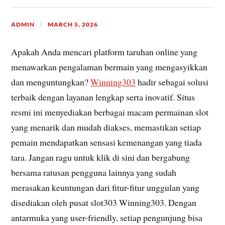
ADMIN
MARCH 5, 2026
Apakah Anda mencari platform taruhan online yang
menawarkan pengalaman bermain yang mengasyikkan
dan menguntungkan?
Winning303
hadir sebagai solusi
terbaik dengan layanan lengkap serta inovatif. Situs
resmi ini menyediakan berbagai macam permainan slot
yang menarik dan mudah diakses, memastikan setiap
pemain mendapatkan sensasi kemenangan yang tiada
tara. Jangan ragu untuk klik di sini dan bergabung
bersama ratusan pengguna lainnya yang sudah
merasakan keuntungan dari fitur-fitur unggulan yang
disediakan oleh pusat slot303 Winning303. Dengan
antarmuka yang user-friendly, setiap pengunjung bisa