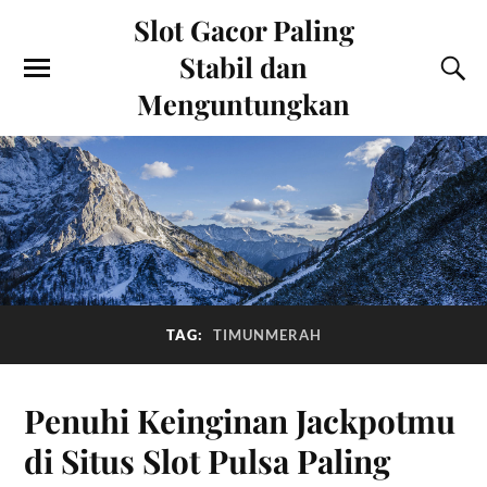
Slot Gacor Paling
Stabil dan
Menguntungkan
TAG:
TIMUNMERAH
Penuhi Keinginan Jackpotmu
di Situs Slot Pulsa Paling