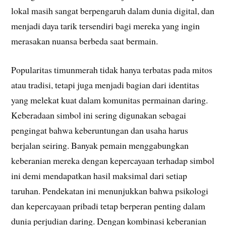
lokal masih sangat berpengaruh dalam dunia digital, dan
menjadi daya tarik tersendiri bagi mereka yang ingin
merasakan nuansa berbeda saat bermain.
Popularitas timunmerah tidak hanya terbatas pada mitos
atau tradisi, tetapi juga menjadi bagian dari identitas
yang melekat kuat dalam komunitas permainan daring.
Keberadaan simbol ini sering digunakan sebagai
pengingat bahwa keberuntungan dan usaha harus
berjalan seiring. Banyak pemain menggabungkan
keberanian mereka dengan kepercayaan terhadap simbol
ini demi mendapatkan hasil maksimal dari setiap
taruhan. Pendekatan ini menunjukkan bahwa psikologi
dan kepercayaan pribadi tetap berperan penting dalam
dunia perjudian daring. Dengan kombinasi keberanian