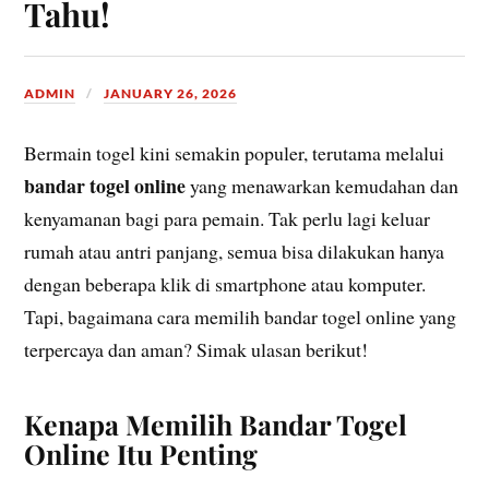
Tahu!
ADMIN
JANUARY 26, 2026
Bermain togel kini semakin populer, terutama melalui
bandar togel online
yang menawarkan kemudahan dan
kenyamanan bagi para pemain. Tak perlu lagi keluar
rumah atau antri panjang, semua bisa dilakukan hanya
dengan beberapa klik di smartphone atau komputer.
Tapi, bagaimana cara memilih bandar togel online yang
terpercaya dan aman? Simak ulasan berikut!
Kenapa Memilih Bandar Togel
Online Itu Penting