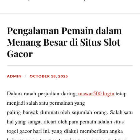
Pengalaman Pemain dalam
Menang Besar di Situs Slot
Gacor
ADMIN
OCTOBER 18, 2025
Dalam ranah perjudian daring,
mawar500 login
tetap
menjadi salah satu permainan yang
paling banyak diminati oleh sejumlah orang. Salah satu
hal yang sangat dicari oleh para pemain adalah situs
togel gacor hari ini, yang diakui memberikan angka
keluaran yang tepat serta peluang menang yang tinggi