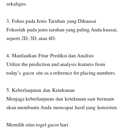
sekaligus.
3. Fokus pada Jenis Taruhan yang Dikuasai
Fokuslah pada jenis taruhan yang paling Anda kuasai,
seperti 2D, 3D, atau 4D.
4. Manfaatkan Fitur Prediksi dan Analisis
Utilize the prediction and analysis features from
today’s gacor site as a reference for placing numbers.
5. Keberlanjutan dan Ketekunan
Menjaga keberlanjutan dan ketekunan saat bermain
akan membantu Anda mencapai hasil yang konsisten.
Memilih situs togel gacor hari