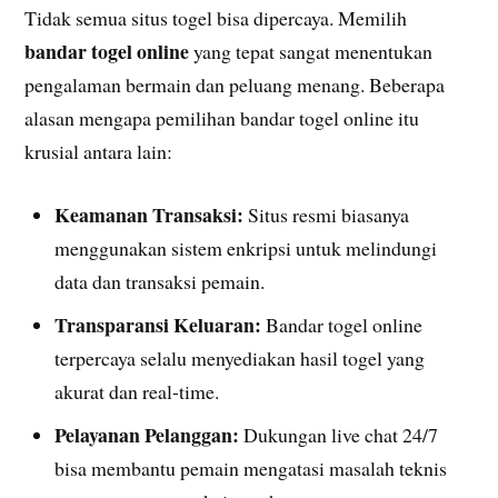
Tidak semua situs togel bisa dipercaya. Memilih
bandar togel online
yang tepat sangat menentukan
pengalaman bermain dan peluang menang. Beberapa
alasan mengapa pemilihan bandar togel online itu
krusial antara lain:
Keamanan Transaksi:
Situs resmi biasanya
menggunakan sistem enkripsi untuk melindungi
data dan transaksi pemain.
Transparansi Keluaran:
Bandar togel online
terpercaya selalu menyediakan hasil togel yang
akurat dan real-time.
Pelayanan Pelanggan:
Dukungan live chat 24/7
bisa membantu pemain mengatasi masalah teknis