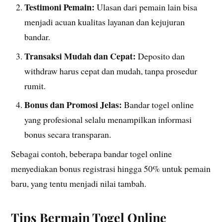
Testimoni Pemain:
Ulasan dari pemain lain bisa
menjadi acuan kualitas layanan dan kejujuran
bandar.
Transaksi Mudah dan Cepat:
Deposito dan
withdraw harus cepat dan mudah, tanpa prosedur
rumit.
Bonus dan Promosi Jelas:
Bandar togel online
yang profesional selalu menampilkan informasi
bonus secara transparan.
Sebagai contoh, beberapa bandar togel online
menyediakan bonus registrasi hingga 50% untuk pemain
baru, yang tentu menjadi nilai tambah.
Tips Bermain Togel Online