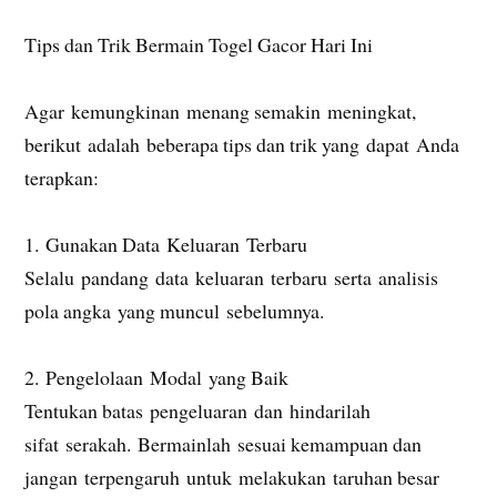
Tips dan Trik Bermain Togel Gacor Hari Ini
Agar kemungkinan menang semakin meningkat,
berikut adalah beberapa tips dan trik yang dapat Anda
terapkan:
1. Gunakan Data Keluaran Terbaru
Selalu pandang data keluaran terbaru serta analisis
pola angka yang muncul sebelumnya.
2. Pengelolaan Modal yang Baik
Tentukan batas pengeluaran dan hindarilah
sifat serakah. Bermainlah sesuai kemampuan dan
jangan terpengaruh untuk melakukan taruhan besar