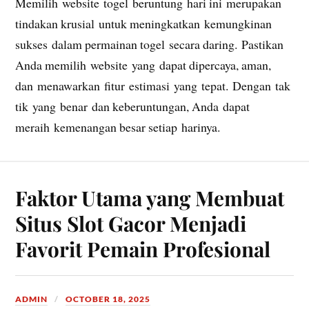
Memilih website togel beruntung hari ini merupakan
tindakan krusial untuk meningkatkan kemungkinan
sukses dalam permainan togel secara daring. Pastikan
Anda memilih website yang dapat dipercaya, aman,
dan menawarkan fitur estimasi yang tepat. Dengan tak
tik yang benar dan keberuntungan, Anda dapat
meraih kemenangan besar setiap harinya.
Faktor Utama yang Membuat
Situs Slot Gacor Menjadi
Favorit Pemain Profesional
ADMIN
OCTOBER 18, 2025