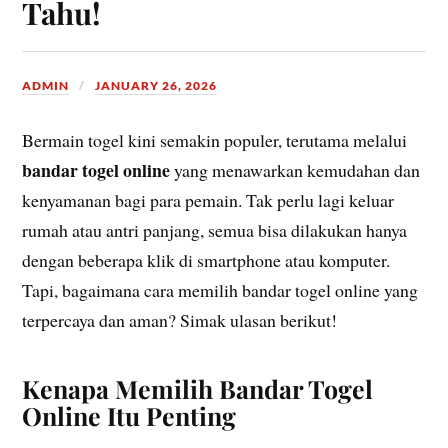
Tahu!
ADMIN
JANUARY 26, 2026
Bermain togel kini semakin populer, terutama melalui
bandar togel online
yang menawarkan kemudahan dan
kenyamanan bagi para pemain. Tak perlu lagi keluar
rumah atau antri panjang, semua bisa dilakukan hanya
dengan beberapa klik di smartphone atau komputer.
Tapi, bagaimana cara memilih bandar togel online yang
terpercaya dan aman? Simak ulasan berikut!
Kenapa Memilih Bandar Togel
Online Itu Penting