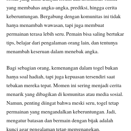
yang membahas angka-angka, prediksi, hingga cerita
keberuntungan. Bergabung dengan komunitas ini tidak
hanya menambah wawasan, tapi juga membuat
permainan terasa lebih seru. Pemain bisa saling bertukar
tips, belajar dari pengalaman orang lain, dan tentunya
menambah keseruan dalam menebak angka.
Bagi sebagian orang, kemenangan dalam togel bukan
hanya soal hadiah, tapi juga kepuasan tersendiri saat
tebakan mereka tepat. Momen ini sering menjadi cerita
menarik yang dibagikan di komunitas atau media sosial.
Namun, penting diingat bahwa meski seru, togel tetap
permainan yang mengandalkan keberuntungan. Jadi,
mengatur batasan dan bermain dengan bijak adalah
kunci agar pengalaman tetap menyenangkan.