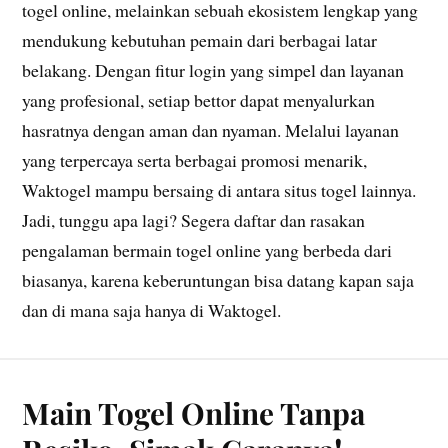
togel online, melainkan sebuah ekosistem lengkap yang
mendukung kebutuhan pemain dari berbagai latar
belakang. Dengan fitur login yang simpel dan layanan
yang profesional, setiap bettor dapat menyalurkan
hasratnya dengan aman dan nyaman. Melalui layanan
yang terpercaya serta berbagai promosi menarik,
Waktogel mampu bersaing di antara situs togel lainnya.
Jadi, tunggu apa lagi? Segera daftar dan rasakan
pengalaman bermain togel online yang berbeda dari
biasanya, karena keberuntungan bisa datang kapan saja
dan di mana saja hanya di Waktogel.
Main Togel Online Tanpa