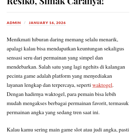
Resiko, Simak Caranya!
ADMIN
JANUARY 16, 2026
Menikmati hiburan daring memang selalu menarik,
apalagi kalau bisa mendapatkan keuntungan sekaligus
sensasi seru dari permainan yang simpel dan
mendebarkan. Salah satu yang lagi ngehits di kalangan
pecinta game adalah platform yang menyediakan
layanan lengkap dan terpercaya, seperti
waktogel
.
Dengan hadirnya waktogel, para pemain bisa lebih
mudah mengakses berbagai permainan favorit, termasuk
permainan angka yang sedang tren saat ini.
Kalau kamu sering main game slot atau judi angka, pasti