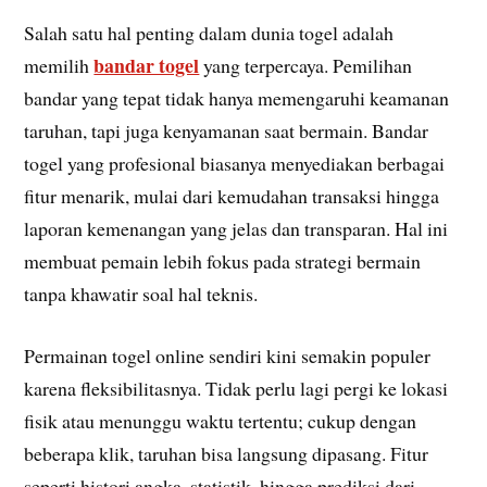
Salah satu hal penting dalam dunia togel adalah
bandar togel
memilih
yang terpercaya. Pemilihan
bandar yang tepat tidak hanya memengaruhi keamanan
taruhan, tapi juga kenyamanan saat bermain. Bandar
togel yang profesional biasanya menyediakan berbagai
fitur menarik, mulai dari kemudahan transaksi hingga
laporan kemenangan yang jelas dan transparan. Hal ini
membuat pemain lebih fokus pada strategi bermain
tanpa khawatir soal hal teknis.
Permainan togel online sendiri kini semakin populer
karena fleksibilitasnya. Tidak perlu lagi pergi ke lokasi
fisik atau menunggu waktu tertentu; cukup dengan
beberapa klik, taruhan bisa langsung dipasang. Fitur
seperti histori angka, statistik, hingga prediksi dari