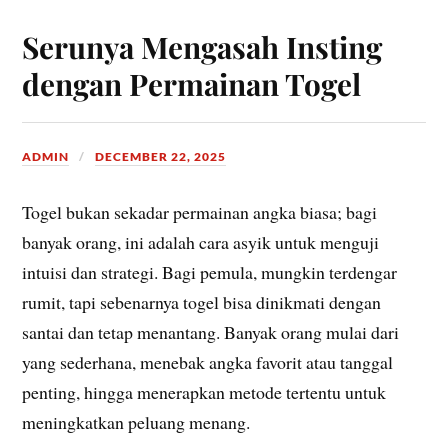
Serunya Mengasah Insting
dengan Permainan Togel
ADMIN
DECEMBER 22, 2025
Togel bukan sekadar permainan angka biasa; bagi
banyak orang, ini adalah cara asyik untuk menguji
intuisi dan strategi. Bagi pemula, mungkin terdengar
rumit, tapi sebenarnya togel bisa dinikmati dengan
santai dan tetap menantang. Banyak orang mulai dari
yang sederhana, menebak angka favorit atau tanggal
penting, hingga menerapkan metode tertentu untuk
meningkatkan peluang menang.