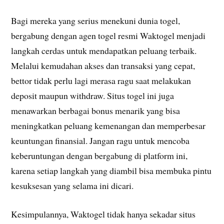
Bagi mereka yang serius menekuni dunia togel,
bergabung dengan agen togel resmi Waktogel menjadi
langkah cerdas untuk mendapatkan peluang terbaik.
Melalui kemudahan akses dan transaksi yang cepat,
bettor tidak perlu lagi merasa ragu saat melakukan
deposit maupun withdraw. Situs togel ini juga
menawarkan berbagai bonus menarik yang bisa
meningkatkan peluang kemenangan dan memperbesar
keuntungan finansial. Jangan ragu untuk mencoba
keberuntungan dengan bergabung di platform ini,
karena setiap langkah yang diambil bisa membuka pintu
kesuksesan yang selama ini dicari.
Kesimpulannya, Waktogel tidak hanya sekadar situs