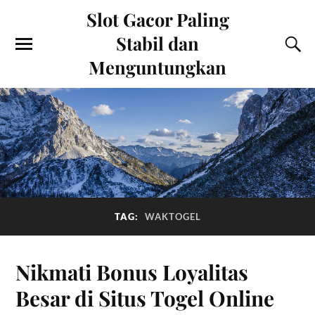
Slot Gacor Paling
Stabil dan
Menguntungkan
TAG:
WAKTOGEL
Nikmati Bonus Loyalitas
Besar di Situs Togel Online