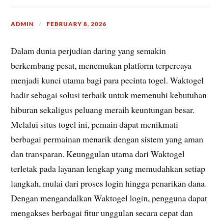
ADMIN
FEBRUARY 8, 2026
Dalam dunia perjudian daring yang semakin
berkembang pesat, menemukan platform terpercaya
menjadi kunci utama bagi para pecinta togel. Waktogel
hadir sebagai solusi terbaik untuk memenuhi kebutuhan
hiburan sekaligus peluang meraih keuntungan besar.
Melalui situs togel ini, pemain dapat menikmati
berbagai permainan menarik dengan sistem yang aman
dan transparan. Keunggulan utama dari Waktogel
terletak pada layanan lengkap yang memudahkan setiap
langkah, mulai dari proses login hingga penarikan dana.
Dengan mengandalkan Waktogel login, pengguna dapat
mengakses berbagai fitur unggulan secara cepat dan