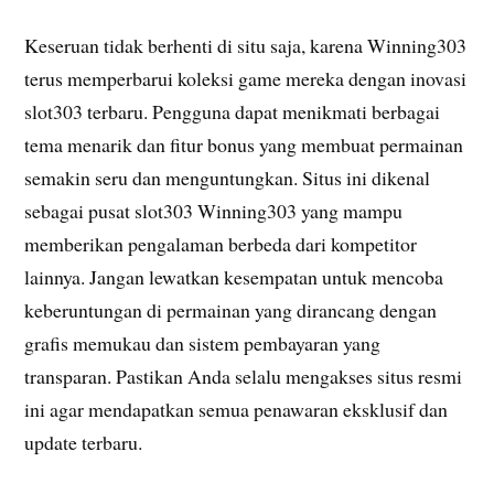
Keseruan tidak berhenti di situ saja, karena Winning303
terus memperbarui koleksi game mereka dengan inovasi
slot303 terbaru. Pengguna dapat menikmati berbagai
tema menarik dan fitur bonus yang membuat permainan
semakin seru dan menguntungkan. Situs ini dikenal
sebagai pusat slot303 Winning303 yang mampu
memberikan pengalaman berbeda dari kompetitor
lainnya. Jangan lewatkan kesempatan untuk mencoba
keberuntungan di permainan yang dirancang dengan
grafis memukau dan sistem pembayaran yang
transparan. Pastikan Anda selalu mengakses situs resmi
ini agar mendapatkan semua penawaran eksklusif dan
update terbaru.