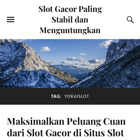
Slot Gacor Paling
Stabil dan
Menguntungkan
TAG:
YOKAISLOT
Maksimalkan Peluang Cuan
dari Slot Gacor di Situs Slot