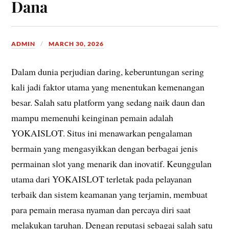
Dana
ADMIN
MARCH 30, 2026
Dalam dunia perjudian daring, keberuntungan sering
kali jadi faktor utama yang menentukan kemenangan
besar. Salah satu platform yang sedang naik daun dan
mampu memenuhi keinginan pemain adalah
YOKAISLOT. Situs ini menawarkan pengalaman
bermain yang mengasyikkan dengan berbagai jenis
permainan slot yang menarik dan inovatif. Keunggulan
utama dari YOKAISLOT terletak pada pelayanan
terbaik dan sistem keamanan yang terjamin, membuat
para pemain merasa nyaman dan percaya diri saat
melakukan taruhan. Dengan reputasi sebagai salah satu