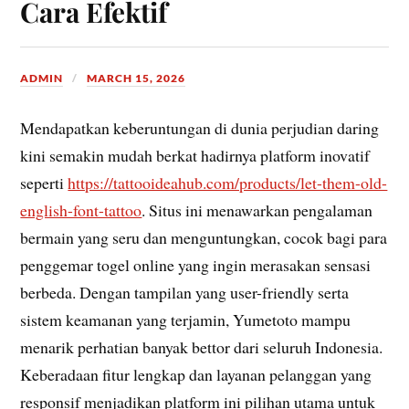
Cara Efektif
ADMIN
MARCH 15, 2026
Mendapatkan keberuntungan di dunia perjudian daring
kini semakin mudah berkat hadirnya platform inovatif
seperti
https://tattooideahub.com/products/let-them-old-
english-font-tattoo
. Situs ini menawarkan pengalaman
bermain yang seru dan menguntungkan, cocok bagi para
penggemar togel online yang ingin merasakan sensasi
berbeda. Dengan tampilan yang user-friendly serta
sistem keamanan yang terjamin, Yumetoto mampu
menarik perhatian banyak bettor dari seluruh Indonesia.
Keberadaan fitur lengkap dan layanan pelanggan yang
responsif menjadikan platform ini pilihan utama untuk