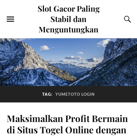
Slot Gacor Paling
Stabil dan
Menguntungkan
TAG:
YUMETOTO LOGIN
Maksimalkan Profit Bermain
di Situs Togel Online dengan