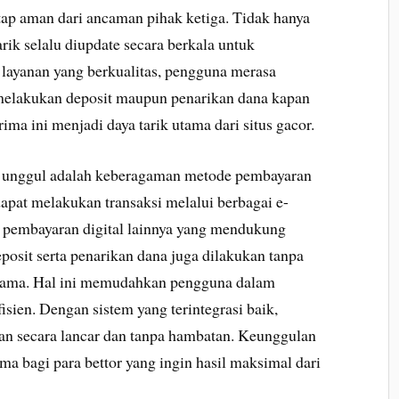
etap aman dari ancaman pihak ketiga. Tidak hanya
rik selalu diupdate secara berkala untuk
layanan yang berkualitas, pengguna merasa
 melakukan deposit maupun penarikan dana kapan
ma ini menjadi daya tarik utama dari situs gacor.
or unggul adalah keberagaman metode pembayaran
apat melakukan transaksi melalui berbagai e-
e pembayaran digital lainnya yang mendukung
osit serta penarikan dana juga dilakukan tanpa
 lama. Hal ini memudahkan pengguna dalam
sien. Dengan sistem yang terintegrasi baik,
ukan secara lancar dan tanpa hambatan. Keunggulan
ama bagi para bettor yang ingin hasil maksimal dari