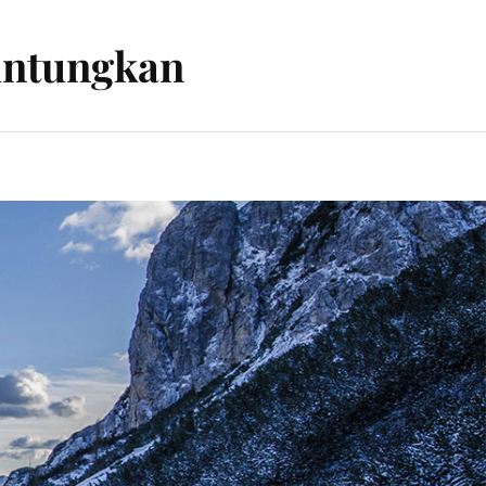
guntungkan