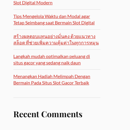
Slot Digital Modern
Tips Mengelola Waktu dan Modal agar
Tetap Seimbang saat Bermain Slot Digital
สร้างผลตอบแทนอย่างมั่นคง ด้วยแนวทาง
สล็อต ที่ช่วยเพิ่มความคุ้มค่าในทุกการหมุน
Langkah mudah optimalkan peluang di
situs gacor yang sedang naik daun
Menangkan Hadiah Melimpah Dengan
Bermain Pada Situs Slot Gacor Terbaik
Recent Comments