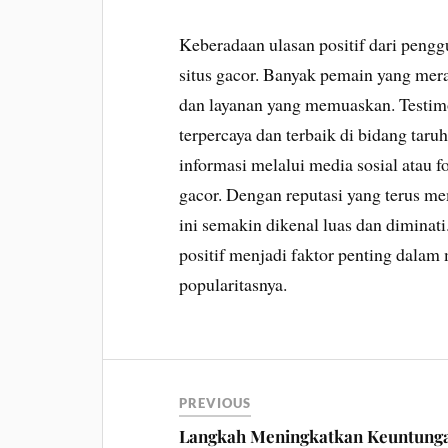
Keberadaan ulasan positif dari peng
situs gacor. Banyak pemain yang me
dan layanan yang memuaskan. Testimo
terpercaya dan terbaik di bidang tar
informasi melalui media sosial atau
gacor. Dengan reputasi yang terus me
ini semakin dikenal luas dan dimina
positif menjadi faktor penting dal
popularitasnya.
PREVIOUS
Langkah Meningkatkan Keuntung