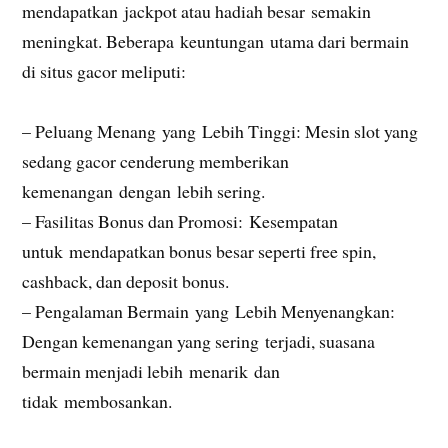
mendapatkan jackpot atau hadiah besar semakin
meningkat. Beberapa keuntungan utama dari bermain
di situs gacor meliputi:
– Peluang Menang yang Lebih Tinggi: Mesin slot yang
sedang gacor cenderung memberikan
kemenangan dengan lebih sering.
– Fasilitas Bonus dan Promosi: Kesempatan
untuk mendapatkan bonus besar seperti free spin,
cashback, dan deposit bonus.
– Pengalaman Bermain yang Lebih Menyenangkan:
Dengan kemenangan yang sering terjadi, suasana
bermain menjadi lebih menarik dan
tidak membosankan.