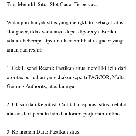
Tips Memilih Situs Slot Gacor Terpercaya
Walaupun banyak situs yang mengklaim sebagai situs
slot gacor, tidak semuanya dapat dipercaya. Berikut
adalah beberapa tips untuk memilih situs gacor yang
aman dan resmi:
1. Cek Lisensi Resmi: Pastikan situs memiliki izin dari
otoritas perjudian yang diakui seperti PAGCOR, Malta
Gaming Authority, atau lainnya.
2. Ulasan dan Reputasi: Cari tahu reputasi situs melalui
ulasan dari pemain lain dan forum perjudian online.
3. Keamanan Data: Pastikan situs