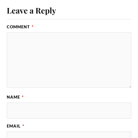
Leave a Reply
COMMENT
*
NAME
*
EMAIL
*