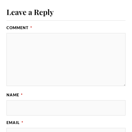
Leave a Reply
COMMENT
*
NAME
*
EMAIL
*