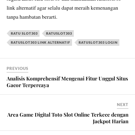
link alternatif agar selalu dapat meraih kemenangan
tanpa hambatan berarti.
RATU SLOT303
RATUSLOT303
RATUSLOT303 LINK ALTERNATIF
RATUSLOT303 LOGIN
PREVIOUS
Analisis Komprehensif Mengenai Fitur Unggul Situs
Gacor Terpercaya
NEXT
Area Game Digital Toto Slot Online Terkece dengan
Jackpot Harian