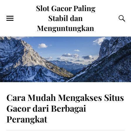
Slot Gacor Paling
Stabil dan
Menguntungkan
Cara Mudah Mengakses Situs
Gacor dari Berbagai
Perangkat