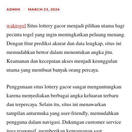
ADMIN
MARCH 23, 2026
waktogel
Situs lottery gacor menjadi pilihan utama bagi
pecinta togel yang ingin meningkatkan peluang menang.
Dengan fitur prediksi akurat dan data lengkap, situs ini
memudahkan bettor dalam menentukan angka jitu.
Keamanan dan kecepatan akses menjadi keunggulan
utama yang membuat banyak orang percaya.
Penggunaan situs lottery gacor sangat menguntungkan
karena menyediakan berbagai angka keluaran terbaru
dan terpercaya. Selain itu, situs ini menawarkan
tampilan antarmuka yang user-friendly, memudahkan
pengguna dalam navigasi. Dukungan customer service
juga responsif, memberikan kenyamanan saat