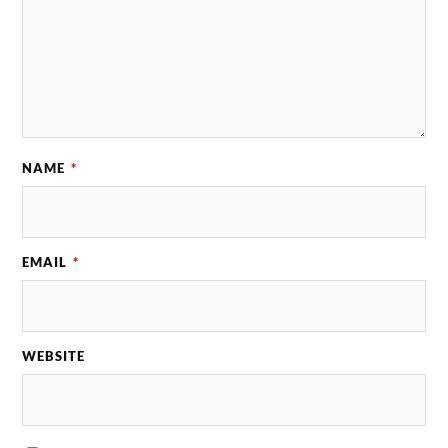
NAME
*
EMAIL
*
WEBSITE