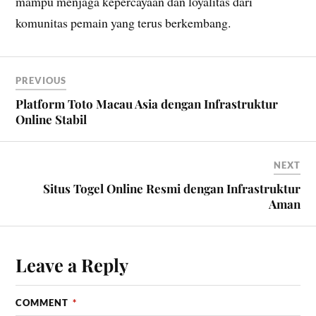
mampu menjaga kepercayaan dan loyalitas dari
komunitas pemain yang terus berkembang.
PREVIOUS
Platform Toto Macau Asia dengan Infrastruktur
Online Stabil
NEXT
Situs Togel Online Resmi dengan Infrastruktur
Aman
Leave a Reply
COMMENT
*