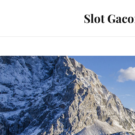
Slot Gaco