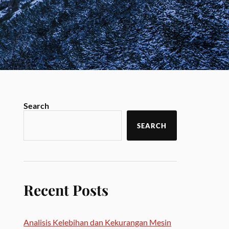
Search
SEARCH
Recent Posts
Analisis Kelebihan dan Kekurangan Mesin