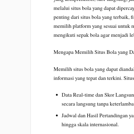
melalui situs bola yang dapat diperc
penting dari situs bola yang terbaik, f
memilih platform yang sesuai untuk
mengikuti sepak bola agar menjadi l
Mengapa Memilih Situs Bola yang Da
Memilih situs bola yang dapat diand
informasi yang tepat dan terkini. Si
Data Real-time dan Skor Langsun
secara langsung tanpa keterlamba
Jadwal dan Hasil Pertandingan ya
hingga skala internasional.