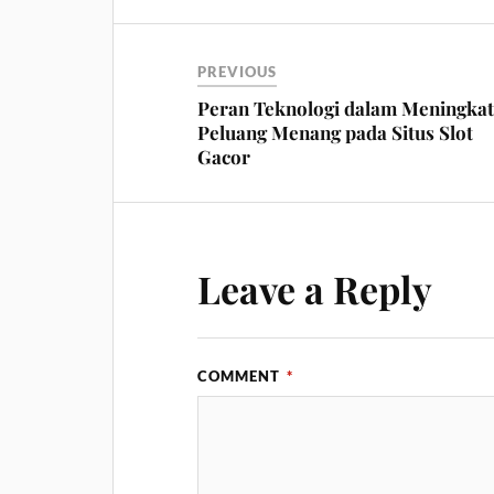
PREVIOUS
Peran Teknologi dalam Meningka
Peluang Menang pada Situs Slot
Gacor
Leave a Reply
COMMENT
*