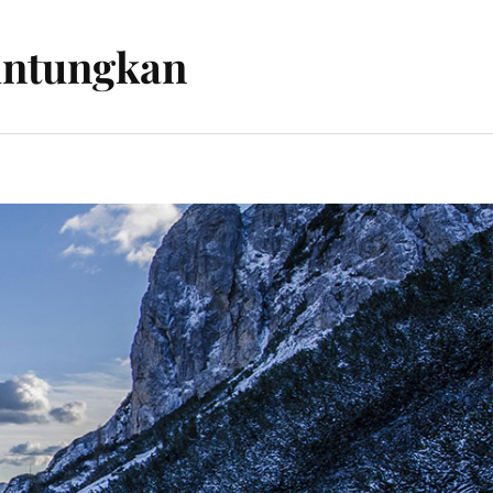
guntungkan