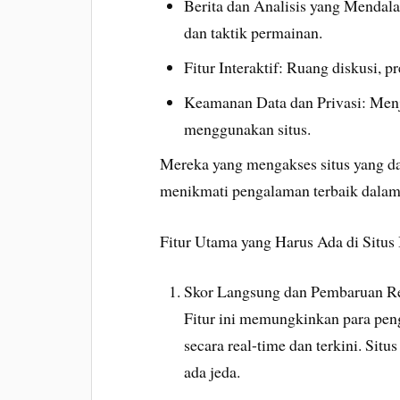
Berita dan Analisis yang Menda
dan taktik permainan.
Fitur Interaktif: Ruang diskusi, pr
Keamanan Data dan Privasi: Menj
menggunakan situs.
Mereka yang mengakses situs yang da
menikmati pengalaman terbaik dalam
Fitur Utama yang Harus Ada di Situs
Skor Langsung dan Pembaruan R
Fitur ini memungkinkan para pen
secara real-time dan terkini. Si
ada jeda.