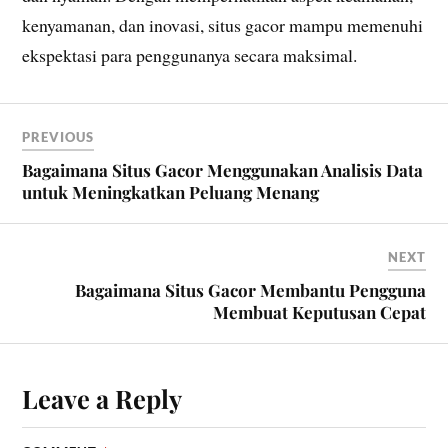
kenyamanan, dan inovasi, situs gacor mampu memenuhi
ekspektasi para penggunanya secara maksimal.
PREVIOUS
Bagaimana Situs Gacor Menggunakan Analisis Data
untuk Meningkatkan Peluang Menang
NEXT
Bagaimana Situs Gacor Membantu Pengguna
Membuat Keputusan Cepat
Leave a Reply