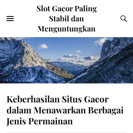
Slot Gacor Paling
Stabil dan
Menguntungkan
Keberhasilan Situs Gacor
dalam Menawarkan Berbagai
Jenis Permainan