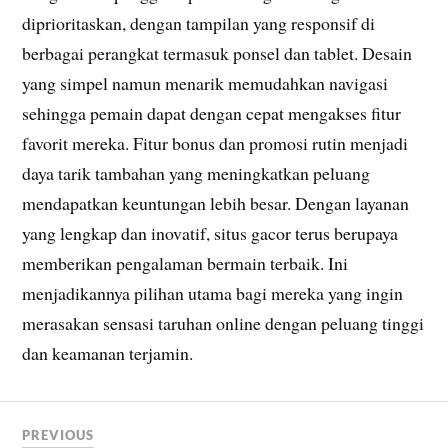
diprioritaskan, dengan tampilan yang responsif di
berbagai perangkat termasuk ponsel dan tablet. Desain
yang simpel namun menarik memudahkan navigasi
sehingga pemain dapat dengan cepat mengakses fitur
favorit mereka. Fitur bonus dan promosi rutin menjadi
daya tarik tambahan yang meningkatkan peluang
mendapatkan keuntungan lebih besar. Dengan layanan
yang lengkap dan inovatif, situs gacor terus berupaya
memberikan pengalaman bermain terbaik. Ini
menjadikannya pilihan utama bagi mereka yang ingin
merasakan sensasi taruhan online dengan peluang tinggi
dan keamanan terjamin.
PREVIOUS