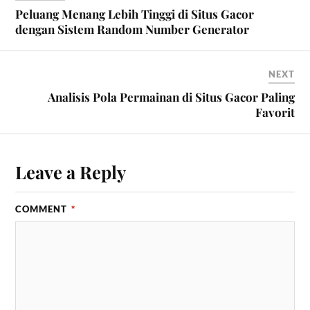
Peluang Menang Lebih Tinggi di Situs Gacor
dengan Sistem Random Number Generator
NEXT
Analisis Pola Permainan di Situs Gacor Paling
Favorit
Leave a Reply
COMMENT
*