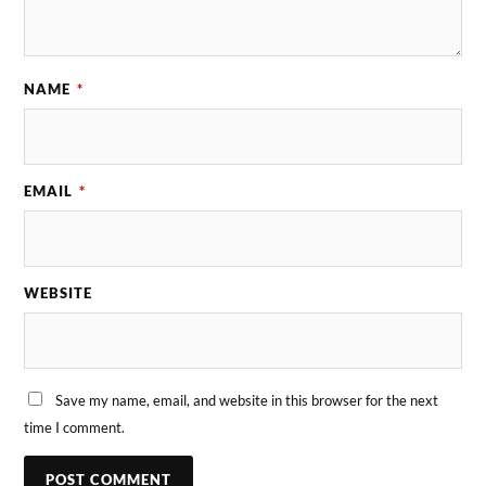
NAME
*
EMAIL
*
WEBSITE
Save my name, email, and website in this browser for the next
time I comment.