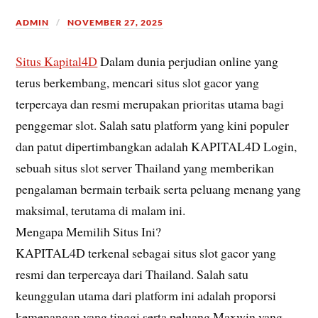
ADMIN
NOVEMBER 27, 2025
Situs Kapital4D
Dalam dunia perjudian online yang
terus berkembang, mencari situs slot gacor yang
terpercaya dan resmi merupakan prioritas utama bagi
penggemar slot. Salah satu platform yang kini populer
dan patut dipertimbangkan adalah KAPITAL4D Login,
sebuah situs slot server Thailand yang memberikan
pengalaman bermain terbaik serta peluang menang yang
maksimal, terutama di malam ini.
Mengapa Memilih Situs Ini?
KAPITAL4D terkenal sebagai situs slot gacor yang
resmi dan terpercaya dari Thailand. Salah satu
keunggulan utama dari platform ini adalah proporsi
kemenangan yang tinggi serta peluang Maxwin yang