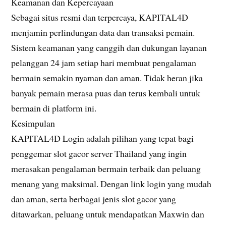
Keamanan dan Kepercayaan
Sebagai situs resmi dan terpercaya, KAPITAL4D
menjamin perlindungan data dan transaksi pemain.
Sistem keamanan yang canggih dan dukungan layanan
pelanggan 24 jam setiap hari membuat pengalaman
bermain semakin nyaman dan aman. Tidak heran jika
banyak pemain merasa puas dan terus kembali untuk
bermain di platform ini.
Kesimpulan
KAPITAL4D Login adalah pilihan yang tepat bagi
penggemar slot gacor server Thailand yang ingin
merasakan pengalaman bermain terbaik dan peluang
menang yang maksimal. Dengan link login yang mudah
dan aman, serta berbagai jenis slot gacor yang
ditawarkan, peluang untuk mendapatkan Maxwin dan