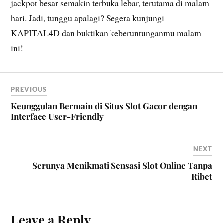
jackpot besar semakin terbuka lebar, terutama di malam
hari. Jadi, tunggu apalagi? Segera kunjungi
KAPITAL4D dan buktikan keberuntunganmu malam
ini!
PREVIOUS
Keunggulan Bermain di Situs Slot Gacor dengan
Interface User-Friendly
NEXT
Serunya Menikmati Sensasi Slot Online Tanpa
Ribet
Leave a Reply