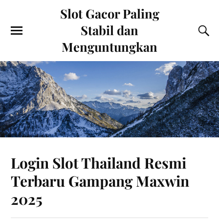
Slot Gacor Paling
Stabil dan
Menguntungkan
Login Slot Thailand Resmi
Terbaru Gampang Maxwin
2025