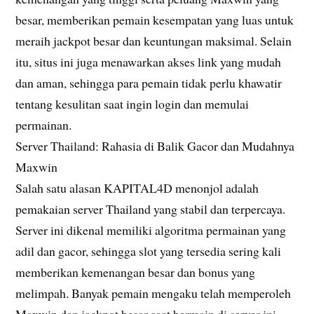
besar, memberikan pemain kesempatan yang luas untuk
meraih jackpot besar dan keuntungan maksimal. Selain
itu, situs ini juga menawarkan akses link yang mudah
dan aman, sehingga para pemain tidak perlu khawatir
tentang kesulitan saat ingin login dan memulai
permainan.
Server Thailand: Rahasia di Balik Gacor dan Mudahnya
Maxwin
Salah satu alasan KAPITAL4D menonjol adalah
pemakaian server Thailand yang stabil dan terpercaya.
Server ini dikenal memiliki algoritma permainan yang
adil dan gacor, sehingga slot yang tersedia sering kali
memberikan kemenangan besar dan bonus yang
melimpah. Banyak pemain mengaku telah memperoleh