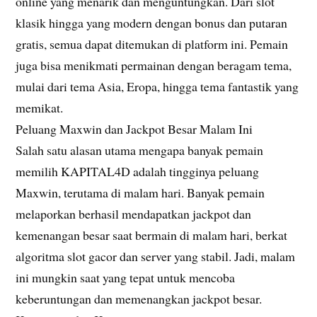
online yang menarik dan menguntungkan. Dari slot
klasik hingga yang modern dengan bonus dan putaran
gratis, semua dapat ditemukan di platform ini. Pemain
juga bisa menikmati permainan dengan beragam tema,
mulai dari tema Asia, Eropa, hingga tema fantastik yang
memikat.
Peluang Maxwin dan Jackpot Besar Malam Ini
Salah satu alasan utama mengapa banyak pemain
memilih KAPITAL4D adalah tingginya peluang
Maxwin, terutama di malam hari. Banyak pemain
melaporkan berhasil mendapatkan jackpot dan
kemenangan besar saat bermain di malam hari, berkat
algoritma slot gacor dan server yang stabil. Jadi, malam
ini mungkin saat yang tepat untuk mencoba
keberuntungan dan memenangkan jackpot besar.