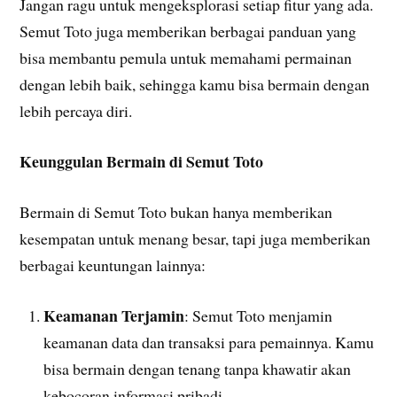
Jangan ragu untuk mengeksplorasi setiap fitur yang ada.
Semut Toto juga memberikan berbagai panduan yang
bisa membantu pemula untuk memahami permainan
dengan lebih baik, sehingga kamu bisa bermain dengan
lebih percaya diri.
Keunggulan Bermain di Semut Toto
Bermain di Semut Toto bukan hanya memberikan
kesempatan untuk menang besar, tapi juga memberikan
berbagai keuntungan lainnya:
Keamanan Terjamin
: Semut Toto menjamin
keamanan data dan transaksi para pemainnya. Kamu
bisa bermain dengan tenang tanpa khawatir akan
kebocoran informasi pribadi.