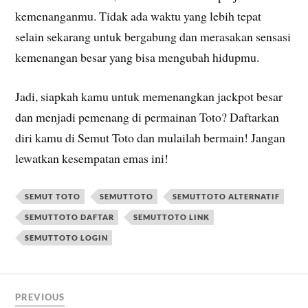
kemenanganmu. Tidak ada waktu yang lebih tepat
selain sekarang untuk bergabung dan merasakan sensasi
kemenangan besar yang bisa mengubah hidupmu.
Jadi, siapkah kamu untuk memenangkan jackpot besar
dan menjadi pemenang di permainan Toto? Daftarkan
diri kamu di Semut Toto dan mulailah bermain! Jangan
lewatkan kesempatan emas ini!
SEMUT TOTO
SEMUTTOTO
SEMUTTOTO ALTERNATIF
SEMUTTOTO DAFTAR
SEMUTTOTO LINK
SEMUTTOTO LOGIN
PREVIOUS