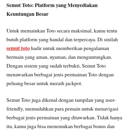
Semut Toto: Platform yang Menyediakan
Keuntungan Besar
Untuk memainkan Toto secara maksimal, kamu tentu
butuh platform yang handal dan terpercaya. Di sinilah
semut toto
hadir untuk memberikan pengalaman
bermain yang aman, nyaman, dan menguntungkan.
Dengan sistem yang sudah terbukti, Semut Toto
menawarkan berbagai jenis permainan Toto dengan
peluang besar untuk meraih jackpot.
Semut Toto juga dikenal dengan tampilan yang user-
friendly, memudahkan para pemain untuk menavigasi
berbagai jenis permainan yang ditawarkan. Tidak hanya
itu, kamu juga bisa menemukan berbagai bonus dan