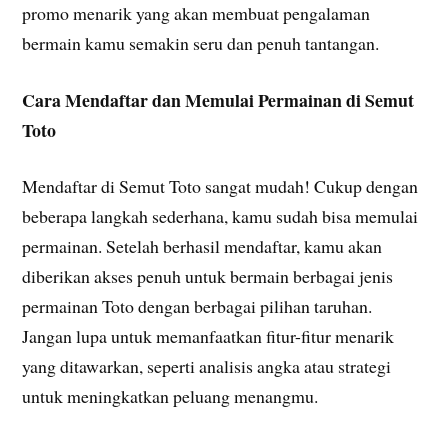
promo menarik yang akan membuat pengalaman
bermain kamu semakin seru dan penuh tantangan.
Cara Mendaftar dan Memulai Permainan di Semut
Toto
Mendaftar di Semut Toto sangat mudah! Cukup dengan
beberapa langkah sederhana, kamu sudah bisa memulai
permainan. Setelah berhasil mendaftar, kamu akan
diberikan akses penuh untuk bermain berbagai jenis
permainan Toto dengan berbagai pilihan taruhan.
Jangan lupa untuk memanfaatkan fitur-fitur menarik
yang ditawarkan, seperti analisis angka atau strategi
untuk meningkatkan peluang menangmu.