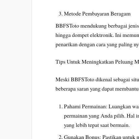
Metode Pembayaran Beragam
BBFSToto mendukung berbagai jenis 
hingga dompet elektronik. Ini memu
penarikan dengan cara yang paling n
Tips Untuk Meningkatkan Peluang 
Meski BBFSToto dikenal sebagai sit
beberapa saran yang dapat membant
Pahami Permainan: Luangkan wakt
permainan yang Anda pilih. Hal
yang lebih tepat saat bermain.
Gunakan Bonus: Pastikan untuk 