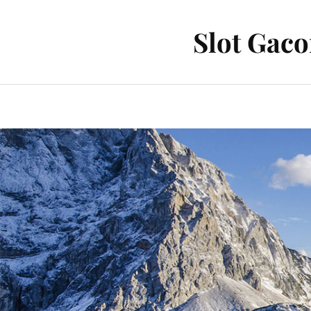
Slot Gaco