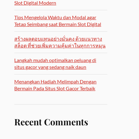
Slot Digital Modern
Tips Mengelola Waktu dan Modal agar
Tetap Seimbang saat Bermain Slot Digital
สร้างผลตอบแทนอย่างมั่นคง ด้วยแนวทาง
สล็อต ที่ช่วยเพิ่มความคุ้มค่าในทุกการหมุน
Langkah mudah optimalkan peluang di
situs gacor yang sedang naik daun
Menangkan Hadiah Melimpah Dengan
Bermain Pada Situs Slot Gacor Terbaik
Recent Comments