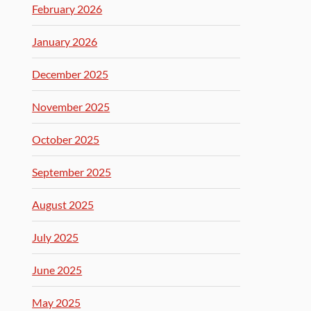
February 2026
January 2026
December 2025
November 2025
October 2025
September 2025
August 2025
July 2025
June 2025
May 2025