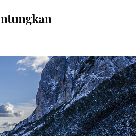
guntungkan