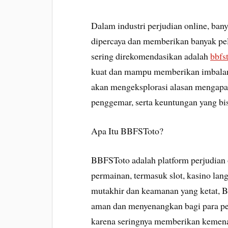
Dalam industri perjudian online, ban
dipercaya dan memberikan banyak pel
sering direkomendasikan adalah
bbfs
kuat dan mampu memberikan imbalan 
akan mengeksplorasi alasan mengapa
penggemar, serta keuntungan yang bisa
Apa Itu BBFSToto?
BBFSToto adalah platform perjudian 
permainan, termasuk slot, kasino lan
mutakhir dan keamanan yang ketat,
aman dan menyenangkan bagi para peng
karena seringnya memberikan kemen