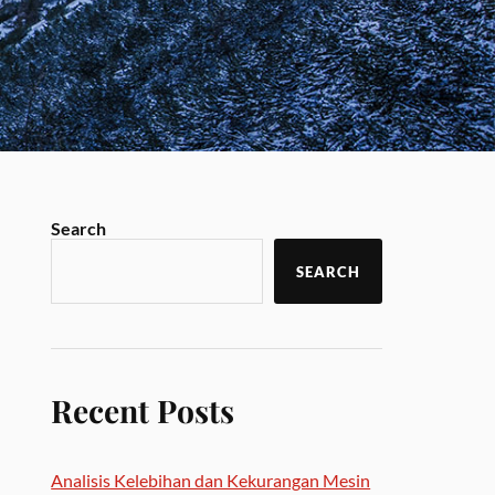
Search
SEARCH
Recent Posts
Analisis Kelebihan dan Kekurangan Mesin