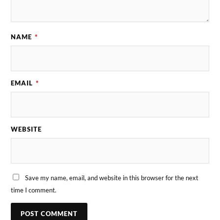
NAME
*
EMAIL
*
WEBSITE
Save my name, email, and website in this browser for the next
time I comment.