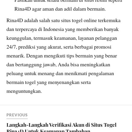
Rina4D agar aman dan adil dalam bermain.
Rina4D adalah salah satu situs togel online terkemuka
dan terpercaya di Indonesia yang memberikan banyak
keunggulan, termasuk keamanan, layanan pelanggan
24/7, prediksi yang akurat, serta berbagai promosi
menarik. Dengan mengikuti tips bermain yang benar
dan bertanggung jawab, Anda bisa meningkatkan
peluang untuk menang dan menikmati pengalaman
bermain togel yang menyenangkan serta
menguntungkan.
PREVIOUS
Langkah-Langkah Verifikasi Akun di Situs Togel
Rina4D Untuk Keamanan Tambahan