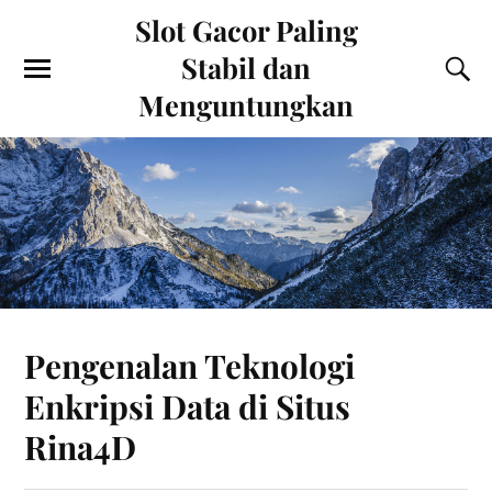
Slot Gacor Paling
Stabil dan
Menguntungkan
Pengenalan Teknologi
Enkripsi Data di Situs
Rina4D