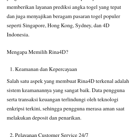
memberikan layanan prediksi angka togel yang tepat
dan juga menyajikan beragam pasaran togel populer
seperti Singapore, Hong Kong, Sydney, dan 4D
Indonesia.
Mengapa Memilih Rina4D?
Keamanan dan Kepercayaan
Salah satu aspek yang membuat Rina4D terkenal adalah
sistem keamanannya yang sangat baik. Data pengguna
serta transaksi keuangan terlindungi oleh teknologi
enkripsi terkini, sehingga pengguna merasa aman saat
melakukan deposit dan penarikan.
Pelayanan Customer Service 24/7