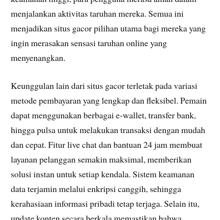
menjalankan aktivitas taruhan mereka. Semua ini
menjadikan situs gacor pilihan utama bagi mereka yang
ingin merasakan sensasi taruhan online yang
menyenangkan.
Keunggulan lain dari situs gacor terletak pada variasi
metode pembayaran yang lengkap dan fleksibel. Pemain
dapat menggunakan berbagai e-wallet, transfer bank,
hingga pulsa untuk melakukan transaksi dengan mudah
dan cepat. Fitur live chat dan bantuan 24 jam membuat
layanan pelanggan semakin maksimal, memberikan
solusi instan untuk setiap kendala. Sistem keamanan
data terjamin melalui enkripsi canggih, sehingga
kerahasiaan informasi pribadi tetap terjaga. Selain itu,
update konten secara berkala memastikan bahwa