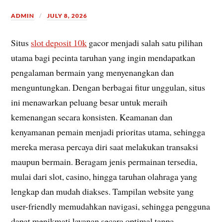
ADMIN
JULY 8, 2026
Situs
slot deposit 10k
gacor menjadi salah satu pilihan
utama bagi pecinta taruhan yang ingin mendapatkan
pengalaman bermain yang menyenangkan dan
menguntungkan. Dengan berbagai fitur unggulan, situs
ini menawarkan peluang besar untuk meraih
kemenangan secara konsisten. Keamanan dan
kenyamanan pemain menjadi prioritas utama, sehingga
mereka merasa percaya diri saat melakukan transaksi
maupun bermain. Beragam jenis permainan tersedia,
mulai dari slot, casino, hingga taruhan olahraga yang
lengkap dan mudah diakses. Tampilan website yang
user-friendly memudahkan navigasi, sehingga pengguna
dapat menikmati layanan secara optimal tanpa