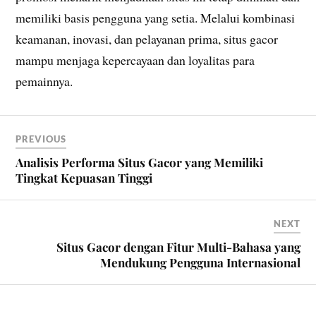
memiliki basis pengguna yang setia. Melalui kombinasi
keamanan, inovasi, dan pelayanan prima, situs gacor
mampu menjaga kepercayaan dan loyalitas para
pemainnya.
PREVIOUS
Analisis Performa Situs Gacor yang Memiliki
Tingkat Kepuasan Tinggi
NEXT
Situs Gacor dengan Fitur Multi-Bahasa yang
Mendukung Pengguna Internasional