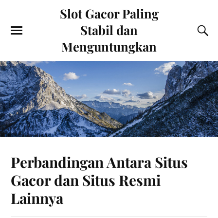
Slot Gacor Paling
Stabil dan
Menguntungkan
Perbandingan Antara Situs
Gacor dan Situs Resmi
Lainnya