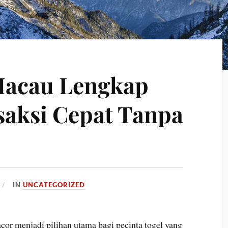
 Macau Lengkap
saksi Cepat Tanpa
IN
UNCATEGORIZED
acor menjadi pilihan utama bagi pecinta togel yang