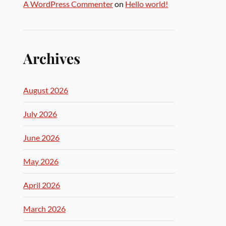
A WordPress Commenter
on
Hello world!
Archives
August 2026
July 2026
June 2026
May 2026
April 2026
March 2026