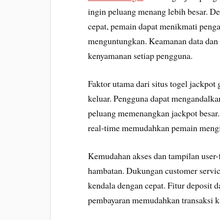
ingin peluang menang lebih besar. De
cepat, pemain dapat menikmati pen
menguntungkan. Keamanan data dan t
kenyamanan setiap pengguna.
Faktor utama dari situs togel jackpot
keluar. Pengguna dapat mengandalkan 
peluang memenangkan jackpot besar. Se
real-time memudahkan pemain mengi
Kemudahan akses dan tampilan user-f
hambatan. Dukungan customer servic
kendala dengan cepat. Fitur deposit 
pembayaran memudahkan transaksi kap