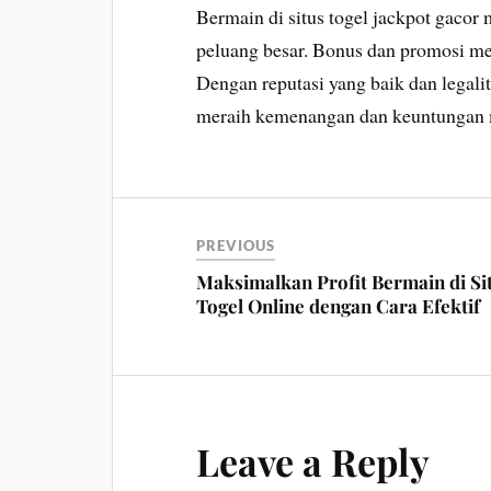
Bermain di situs togel jackpot gacor
peluang besar. Bonus dan promosi men
Dengan reputasi yang baik dan legalita
meraih kemenangan dan keuntungan 
PREVIOUS
Maksimalkan Profit Bermain di Si
Togel Online dengan Cara Efektif
Leave a Reply