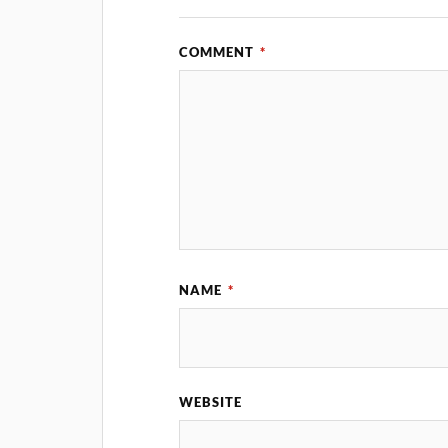
COMMENT
*
NAME
*
WEBSITE