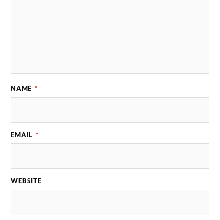
NAME
*
EMAIL
*
WEBSITE