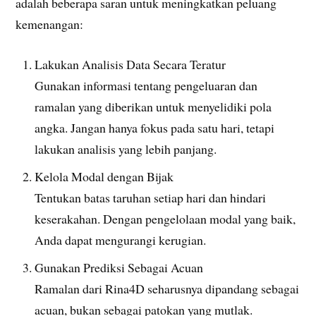
adalah beberapa saran untuk meningkatkan peluang
kemenangan:
Lakukan Analisis Data Secara Teratur
Gunakan informasi tentang pengeluaran dan
ramalan yang diberikan untuk menyelidiki pola
angka. Jangan hanya fokus pada satu hari, tetapi
lakukan analisis yang lebih panjang.
Kelola Modal dengan Bijak
Tentukan batas taruhan setiap hari dan hindari
keserakahan. Dengan pengelolaan modal yang baik,
Anda dapat mengurangi kerugian.
Gunakan Prediksi Sebagai Acuan
Ramalan dari Rina4D seharusnya dipandang sebagai
acuan, bukan sebagai patokan yang mutlak.