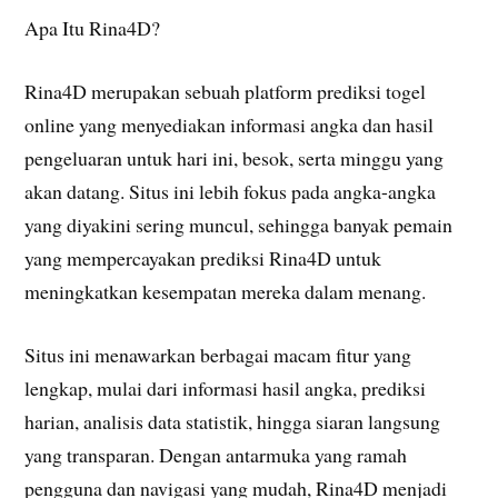
Apa Itu Rina4D?
Rina4D merupakan sebuah platform prediksi togel
online yang menyediakan informasi angka dan hasil
pengeluaran untuk hari ini, besok, serta minggu yang
akan datang. Situs ini lebih fokus pada angka-angka
yang diyakini sering muncul, sehingga banyak pemain
yang mempercayakan prediksi Rina4D untuk
meningkatkan kesempatan mereka dalam menang.
Situs ini menawarkan berbagai macam fitur yang
lengkap, mulai dari informasi hasil angka, prediksi
harian, analisis data statistik, hingga siaran langsung
yang transparan. Dengan antarmuka yang ramah
pengguna dan navigasi yang mudah, Rina4D menjadi