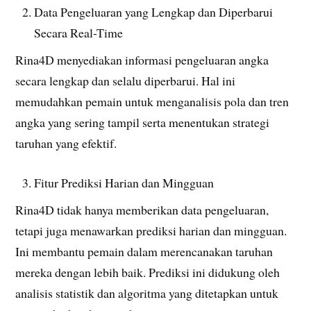
Data Pengeluaran yang Lengkap dan Diperbarui
Secara Real-Time
Rina4D menyediakan informasi pengeluaran angka
secara lengkap dan selalu diperbarui. Hal ini
memudahkan pemain untuk menganalisis pola dan tren
angka yang sering tampil serta menentukan strategi
taruhan yang efektif.
Fitur Prediksi Harian dan Mingguan
Rina4D tidak hanya memberikan data pengeluaran,
tetapi juga menawarkan prediksi harian dan mingguan.
Ini membantu pemain dalam merencanakan taruhan
mereka dengan lebih baik. Prediksi ini didukung oleh
analisis statistik dan algoritma yang ditetapkan untuk