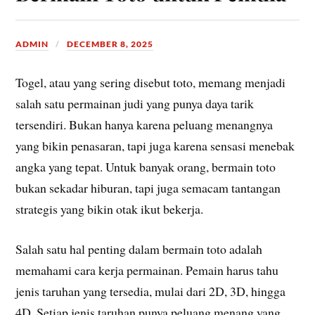
ADMIN
DECEMBER 8, 2025
Togel, atau yang sering disebut toto, memang menjadi
salah satu permainan judi yang punya daya tarik
tersendiri. Bukan hanya karena peluang menangnya
yang bikin penasaran, tapi juga karena sensasi menebak
angka yang tepat. Untuk banyak orang, bermain toto
bukan sekadar hiburan, tapi juga semacam tantangan
strategis yang bikin otak ikut bekerja.
Salah satu hal penting dalam bermain toto adalah
memahami cara kerja permainan. Pemain harus tahu
jenis taruhan yang tersedia, mulai dari 2D, 3D, hingga
4D. Setiap jenis taruhan punya peluang menang yang