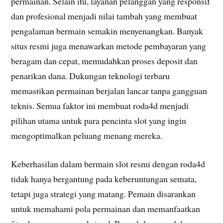
permainan. Selain itu, layanan pelanggan yang responsif
dan profesional menjadi nilai tambah yang membuat
pengalaman bermain semakin menyenangkan. Banyak
situs resmi juga menawarkan metode pembayaran yang
beragam dan cepat, memudahkan proses deposit dan
penarikan dana. Dukungan teknologi terbaru
memastikan permainan berjalan lancar tanpa gangguan
teknis. Semua faktor ini membuat roda4d menjadi
pilihan utama untuk para pencinta slot yang ingin
mengoptimalkan peluang menang mereka.
Keberhasilan dalam bermain slot resmi dengan roda4d
tidak hanya bergantung pada keberuntungan semata,
tetapi juga strategi yang matang. Pemain disarankan
untuk memahami pola permainan dan memanfaatkan