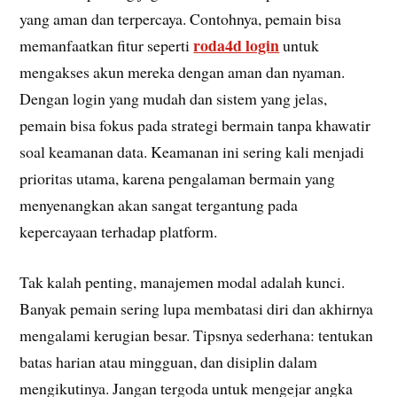
yang aman dan terpercaya. Contohnya, pemain bisa
roda4d login
memanfaatkan fitur seperti
untuk
mengakses akun mereka dengan aman dan nyaman.
Dengan login yang mudah dan sistem yang jelas,
pemain bisa fokus pada strategi bermain tanpa khawatir
soal keamanan data. Keamanan ini sering kali menjadi
prioritas utama, karena pengalaman bermain yang
menyenangkan akan sangat tergantung pada
kepercayaan terhadap platform.
Tak kalah penting, manajemen modal adalah kunci.
Banyak pemain sering lupa membatasi diri dan akhirnya
mengalami kerugian besar. Tipsnya sederhana: tentukan
batas harian atau mingguan, dan disiplin dalam
mengikutinya. Jangan tergoda untuk mengejar angka