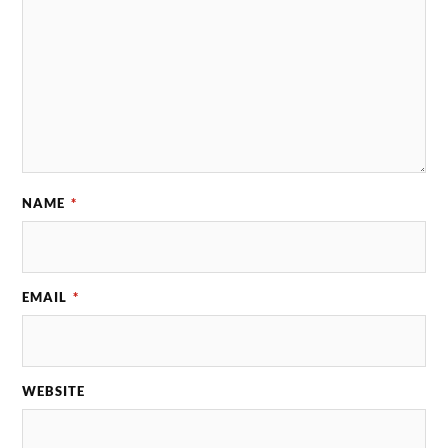
NAME
*
EMAIL
*
WEBSITE