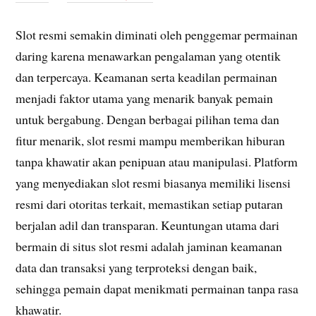
Slot resmi semakin diminati oleh penggemar permainan
daring karena menawarkan pengalaman yang otentik
dan terpercaya. Keamanan serta keadilan permainan
menjadi faktor utama yang menarik banyak pemain
untuk bergabung. Dengan berbagai pilihan tema dan
fitur menarik, slot resmi mampu memberikan hiburan
tanpa khawatir akan penipuan atau manipulasi. Platform
yang menyediakan slot resmi biasanya memiliki lisensi
resmi dari otoritas terkait, memastikan setiap putaran
berjalan adil dan transparan. Keuntungan utama dari
bermain di situs slot resmi adalah jaminan keamanan
data dan transaksi yang terproteksi dengan baik,
sehingga pemain dapat menikmati permainan tanpa rasa
khawatir.