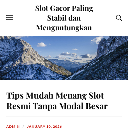
Slot Gacor Paling
Stabil dan
Menguntungkan
Tips Mudah Menang Slot
Resmi Tanpa Modal Besar
ADMIN
JANUARY 10, 2026